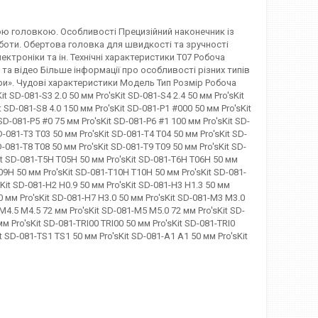
вою головкою. Особливості Прецизійний наконечник із
роботи. Обертова головка для швидкості та зручності
ектроніки та ін. Технічні характеристики T07 Робоча
а відео Більше інформації про особливості різних типів
міри». Чудові характеристики Модель Тип Розмір Робоча
t SD-081-S3 2.0 50 мм Pro'sKit SD-081-S4 2.4 50 мм Pro'sKit
t SD-081-S8 4.0 150 мм Pro'sKit SD-081-P1 #000 50 мм Pro'sKit
SD-081-P5 #0 75 мм Pro'sKit SD-081-P6 #1 100 мм Pro'sKit SD-
D-081-T3 T03 50 мм Pro'sKit SD-081-T4 T04 50 мм Pro'sKit SD-
D-081-T8 T08 50 мм Pro'sKit SD-081-T9 T09 50 мм Pro'sKit SD-
Kit SD-081-T5H T05H 50 мм Pro'sKit SD-081-T6H T06H 50 мм
09H 50 мм Pro'sKit SD-081-T10H T10H 50 мм Pro'sKit SD-081-
Kit SD-081-H2 H0.9 50 мм Pro'sKit SD-081-H3 H1.3 50 мм
50 мм Pro'sKit SD-081-H7 H3.0 50 мм Pro'sKit SD-081-M3 M3.0
M4.5 M4.5 72 мм Pro'sKit SD-081-M5 M5.0 72 мм Pro'sKit SD-
м Pro'sKit SD-081-TRI00 TRI00 50 мм Pro'sKit SD-081-TRI0
it SD-081-TS1 TS1 50 мм Pro'sKit SD-081-A1 A1 50 мм Pro'sKit