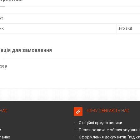
НІ
ик
Pro'sKit
ація для замовлення
09 ₴
НАС
ЧОМУ ОБИРАЮТЬ НАС
Офіційні представники
и
Післяпродажне обслуговування 
панію
Оформлення документів "під к