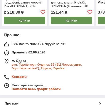
продзвонювання мережі
для скальпеля Pro'sKit
Pro'
Pro'sKit 3PK-NT023N
8PK-394А (Комплект: 10
шт.)
2 218,30
121,44
373
₴
₴
Купити
Купити
Про нас
97% позитивних з 74 відгуків за рік
Працює з 02.06.2020
м. Одеса
вул. Героїв крут, будинок 15 (БЦ Черьомушки,
"вул.Терешкової"), Одеса, Україна
Контакти
Сьогодні вихідний
Показати весь графік роботи
Про нас