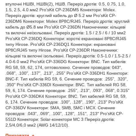
втулочні НШВІ, НШВІ(2), НШВ. Переріз дротів: 0.5, 0.75, 1.0,
1.5, 2.5, 4.0 мм2 Pro'sKit CP-236DM5 Конектори: Molex.
Переріз дротів: круглий кабель до Ø 5.2 мм Pro'sKit CP-
236DM6 Конектори: Molex 8P8C/RJ45. Переріз дротів: круглий
кабель до Ø5.8 мм Pro'sKit CP-236DN Наконечники: кільцеві
та вилочні неізольовані. Переріз дротів: 1.5 / 2.5 / 6 / 10 мм2
Pro'sKit CP-236DQ Конектори: короткі екрановані 8P8C/RJ45
типу Hirose. Pro'sKit CP-236DQ1 Конектори: екрановані
8P8C/RJ45 типу Hirose. Pro'sKit CP-236DR Наконечники:
кільцеві та вилочні ізольовані. Переріз дротів: 0.5-1.0 / 1.5-2.5 /
4.0-6.0 мм2 Pro'sKit CP-336DG Конектори: BNC. Тип кабелів:
RG 58, 59, 62, 174, оптоволокно. Сечение проводов: 043",
.068", .100", .137", .213", .255" Pro'sKit CP-336DH1 Конектори:
BNC-F. Тип кабелів RG 59, 6. Сечение проводов: .255", .320",
.350" Pro'sKit CP-336DI Конектори: BNC. Тип кабелей RG 58,
59, 6, 174. Сечение проводов: .255", .213", .093", .068", 0.315"
Pro'sKit CP-336DK4 Конектори: BNC. Тип кабелей RG 58, 59,
6, 174. Сечение проводов: .100", .128", .190", .213" Pro'sKit
CP-336DV Конектори: SMA, SMB, SMC і MCX. Сечение
проводов: .043", .069", .100", .128", .151", .213" Pro'sKit CP-
5S1D Конектори: Solar-конектори MC 3 Переріз дротів:
2,5/4,0/6,0 мм2 (AWG 14/12/10).
Приховати