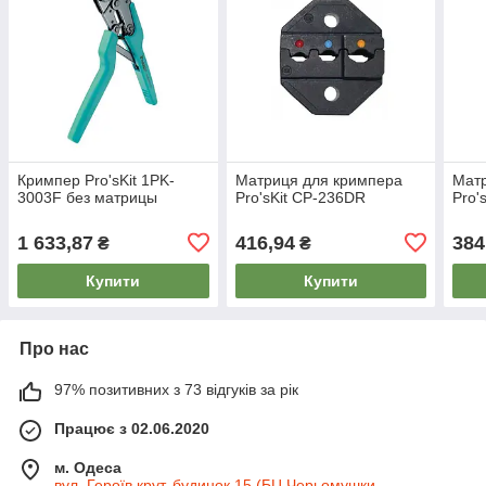
Кримпер Pro'sKit 1PK-
Матриця для кримпера
Мат
3003F без матрицы
Pro'sKit CP-236DR
Pro'
1 633,87
416,94
384
₴
₴
Купити
Купити
Про нас
97% позитивних з 73 відгуків за рік
Працює з 02.06.2020
м. Одеса
вул. Героїв крут, будинок 15 (БЦ Черьомушки,