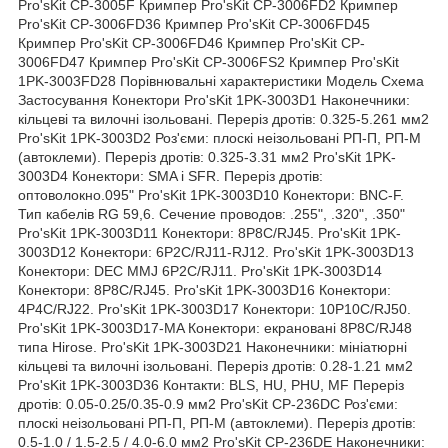
Pro'sKit CP-3005F Кримпер Pro'sKit CP-3006FD2 Кримпер
Pro'sKit CP-3006FD36 Кримпер Pro'sKit CP-3006FD45
Кримпер Pro'sKit CP-3006FD46 Кримпер Pro'sKit CP-
3006FD47 Кримпер Pro'sKit CP-3006FS2 Кримпер Pro'sKit
1PK-3003FD28 Порівнювальні характеристики Модель Схема
Застосування Конектори Pro'sKit 1PK-3003D1 Наконечники:
кільцеві та вилочні ізольовані. Переріз дротів: 0.325-5.261 мм2
Pro'sKit 1PK-3003D2 Роз'єми: плоскі неізольовані РП-П, РП-М
(автоклеми). Переріз дротів: 0.325-3.31 мм2 Pro'sKit 1PK-
3003D4 Конектори: SMA і SFR. Переріз дротів:
оптоволокно.095" Pro'sKit 1PK-3003D10 Конектори: BNC-F.
Тип кабелів RG 59,6. Сечение проводов: .255", .320", .350"
Pro'sKit 1PK-3003D11 Конектори: 8P8C/RJ45. Pro'sKit 1PK-
3003D12 Конектори: 6P2C/RJ11-RJ12. Pro'sKit 1PK-3003D13
Конектори: DEC MMJ 6P2C/RJ11. Pro'sKit 1PK-3003D14
Конектори: 8P8C/RJ45. Pro'sKit 1PK-3003D16 Конектори:
4P4C/RJ22. Pro'sKit 1PK-3003D17 Конектори: 10P10C/RJ50.
Pro'sKit 1PK-3003D17-MA Конектори: екрановані 8P8C/RJ48
типа Hirose. Pro'sKit 1PK-3003D21 Наконечники: мініатюрні
кільцеві та вилочні ізольовані. Переріз дротів: 0.28-1.21 мм2
Pro'sKit 1PK-3003D36 Контакти: BLS, HU, PHU, MF Переріз
дротів: 0.05-0.25/0.35-0.9 мм2 Pro'sKit CP-236DC Роз'єми:
плоскі неізольовані РП-П, РП-М (автоклеми). Переріз дротів:
0.5-1.0 / 1.5-2.5 / 4.0-6.0 мм2 Pro'sKit CP-236DE Наконечники: