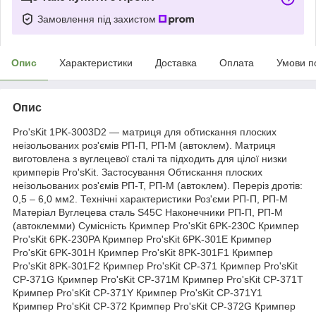
Замовлення під захистом
Опис
Характеристики
Доставка
Оплата
Умови п
Опис
Pro'sKit 1PK-3003D2 — матриця для обтискання плоских
неізольованих роз'ємів РП-П, РП-М (автоклем). Матриця
виготовлена з вуглецевої сталі та підходить для цілої низки
кримперів Pro'sKit. Застосування Обтискання плоских
неізольованих роз'ємів РП-Т, РП-М (автоклем). Переріз дротів:
0,5 – 6,0 мм2. Технічні характеристики Роз'єми РП-П, РП-М
Матеріал Вуглецева сталь S45C Наконечники РП-П, РП-М
(автоклемми) Сумісність Кримпер Pro'sKit 6PK-230C Кримпер
Pro'sKit 6PK-230PA Кримпер Pro'sKit 6PK-301E Кримпер
Pro'sKit 6PK-301H Кримпер Pro'sKit 8PK-301F1 Кримпер
Pro'sKit 8PK-301F2 Кримпер Pro'sKit CP-371 Кримпер Pro'sKit
CP-371G Кримпер Pro'sKit CP-371M Кримпер Pro'sKit CP-371T
Кримпер Pro'sKit CP-371Y Кримпер Pro'sKit CP-371Y1
Кримпер Pro'sKit CP-372 Кримпер Pro'sKit CP-372G Кримпер