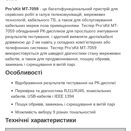
Pro'sKit MT-7059
- це багатофункціональний пристрій для
сервісних робіт в галузі телекомунікацій, мережевих
технологій, кабельного ТБ, а також для обслуговування
кабельних мереж поза приміщеннями. Тестер Pro'sKit MT-
7059 обладнаний РК-дисплеєм для простішого зчитування
результатів тестування, і здатний виявляти дроти/кабелі
довжиною до 2 км навіть у складних комп'ютерних або
телефонних системах. Тестер Pro'sKit MT-7059
використовується для швидкої діагностики стану мережевих
кабелів, а також для продзвонювання, пошуку обривів,
замикань і схрещування в витій парі.
Особливості
Відображення результатів тестування на РК-дисплеї
Перевірка та діагностика RJ11/RJ45, коаксіальних
кабелів, USB-кабелів і IEEE 1394
Пошук обривів, замикань і схрещування в витій парі
Можливість вибору 9 різних тональностей
Технічні характеристики