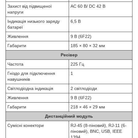
Захист від підвищеної
AC 60 В/ DC 42 В
напруги
Індикація низького заряду
6,5 В
батареї
Живлення
9 В (6F22)
Габарити
185 × 80 × 32 мм
Ресівер
Частота
225 Гц
Гніздо для підключення
1
навушників
Світлодіодна індикація
2 світлодіоди
Живлення
9 В (6F22)
Габарити
218 × 46 × 29 мм
Дистанційний модуль
Сумісні конектори
RJ-45 (8-піновий), RJ-11 (6-
піновий), BNC, USB, IEEE
1394