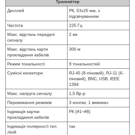
Трансмітер
Дисплей
РК, 53x25 мм, з
підсвічуванням
Частота
225 Гц
Макс. відстань передачі
2 км
сигналу
Макс. відстань карти
300 м
прокладання кабелів
Режим тональності
9 тональностей
Сумісні конектори
RJ-45 (8-піновий), RJ-11 (6-
піновий), BNC, USB, IEEE
1394
Макс. напруга сигналу
1,5 Вp-р
Перемикання режимів
3 кнопки, 1 вимикач
Індикація картки
РК (#1~#8)
прокладання кабелів
Індикація полярності тел.
так
ліній