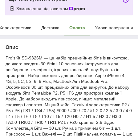
Замовлення під захистом
Характеристики
Доставка
Оплата
Умови повернення
Опис
Pro'sKit SD-9326M — це набір прецизійних бітів із викруткою,
до якого входять 30 бітів і 10 основних інструментів для
розбирання телефонів, ігрових консолей, ноутбуків та ін.
пристроїв. Набір підходить для розбирання Apple iPhone 4,
4S, 5, 5C, 5S, 6, 6 Plus, MacBook Air і MacBook Pro.
Особливості 30 шт. прецизійних бітів для викрутки. До набору
входять біти Pentalobe P2, P5 і P6 для пристроїв компанії
Apple. До набору входить присосок, пінцет, металевий
спаджер і лопатка. Міцний кейс. Технічні характеристики P2 /
P5 / P6 (TS1 / TS4 / TS5) #000 / #00 / #0 / #1 2.0 / 2.5 / 3.0 / 4.0
T4 / T5 / T6 / T8 / T10 / T15 / T20 H0.7 / H1.5 / H2.0 / H3.0
TA2.0 TRI00 / TRI0 / TRI1 PZ1 / PZ0 spanner 2.6 Відео
Комплектація Біти — 30 шт. Ручка з тримачем біт — 1 шт.
Присосок — 1 шт. Важелі — 2 шт. Підіймальна лопатка — 1 шт.