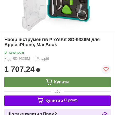
Набір інструментів Pro'sKit SD-9326M для
Apple iPhone, MacBook
В наявності
Код: SD-9326M
Роздріб
1 707,24
₴
Купити
або
Купити з
Що таке купити з Пром?