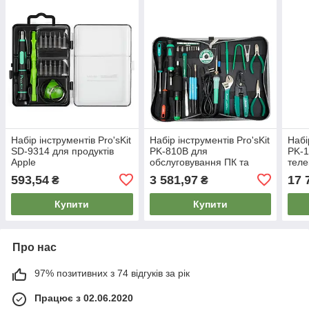
Набір інструментів Pro'sKit
Набір інструментів Pro'sKit
Набі
SD-9314 для продуктів
PK-810B для
PK-
Apple
обслуговування ПК та
теле
ноутбуків
593,54
3 581,97
17 
₴
₴
Купити
Купити
Про нас
97% позитивних з 74 відгуків за рік
Працює з 02.06.2020