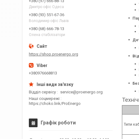
+380 (97) 666-88-13
Дмитро офіс Одеса
+380 (93) 551-67-36
Па
Володимир офіс Львів
+380 (68) 666-78-13
Олена стабілізатори
Де
https://shop.proenergo.org
Ві
+380976668813
Бе
Відділ сервісу
service@proenergo.org
Наші соцмережі
Техніч
https://choko.link/ProEnergo
Графік роботи
Типи ка