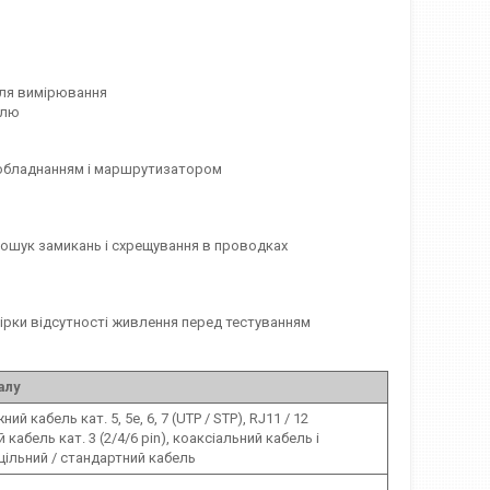
для вимірювання
елю
м обладнанням і маршрутизатором
 пошук замикань і схрещування в проводках
евірки відсутності живлення перед тестуванням
алу
ий кабель кат. 5, 5e, 6, 7 (UTP / STP), RJ11 / 12
кабель кат. 3 (2/4/6 pin), коаксіальний кабель і
цільний / стандартний кабель