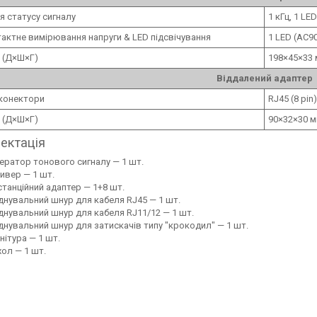
ія статусу сигналу
1 кГц, 1 LE
актне вимірювання напруги & LED підсвічування
1 LED (AC9
 (Д×Ш×Г)
198×45×33
Віддалений адаптер
 конектори
RJ45 (8 pi
 (Д×Ш×Г)
90×32×30 
ектація
ератор тонового сигналу — 1 шт.
ивер — 1 шт.
танційний адаптер — 1+8 шт.
днувальний шнур для кабеля RJ45 — 1 шт.
днувальний шнур для кабеля RJ11/12 — 1 шт.
днувальний шнур для затискачів типу "крокодил" — 1 шт.
нітура — 1 шт.
ол — 1 шт.