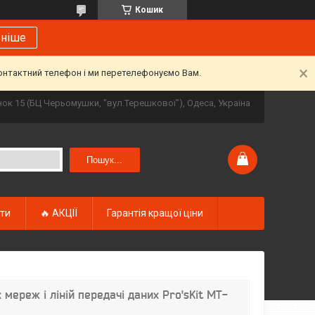
Кошик
ьніше
контактний телефон і ми перетелефонуємо Вам.
инок 15 (БЦ Черьомушки, "вул.Терешкової"), Одеса, Україна
Пошук...
кти
🔥 АКЦІЇ
Гарантія кращої ціни
 мереж і ліній передачі даних Pro'sKit MT-