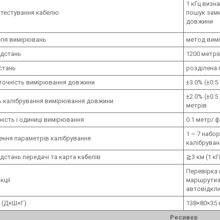
1 кГц визн
 тестування кабелю
пошук зами
довжини
гія вимірювань
метод вим
ідстань
1200 метрі
дстань
розділена п
точність вимірювання довжини
±3.0% (±0.5
±2.0% (±0.5
ь калібрування вимірювання довжини
метрів
ність і одиниці вимірювання
0.1 метр/ ф
1 ~ 7 набо
ння параметрів калібрування
калібруван
ідстань передачі та карта кабелів
≧3 км (1 кГ
Перевірка ц
кції
маршрутиза
автовідклю
 (Д×Ш×Г)
138×80×35
Ресивер