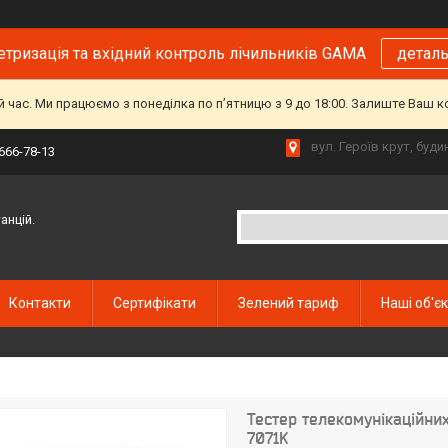
тризація та вхідний контроль лічильників GAMA
детал
й час. Ми працюємо з понеділка по пʼятницю з 9 до 18:00. Залиште Ваш 
вул. Героїв крут, буд
 666-78-13
анцій.
Контакти
Сертифікати
Зелений тариф
Наші об'є
Тестер телекомунікаційних
7071K