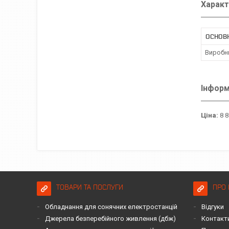
Характ
ОСНОВ
Виробн
Інформ
Ціна:
8 8
ТОВАРИ ТА ПОСЛУГИ
ПРО 
Обладнання для сонячних електростанцій
Відгуки
Джерела безперебійного живлення (дбж)
Контакт