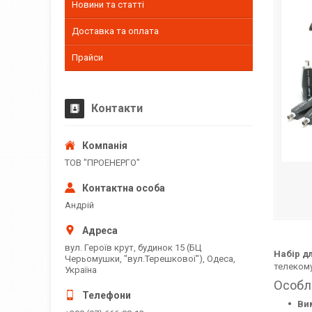
Новини та статті
Доставка та оплата
Прайси
Контакти
ТОВ "ПРОЕНЕРГО"
Андрій
вул. Героїв крут, будинок 15 (БЦ
Набір д
Черьомушки, "вул.Терешкової"), Одеса,
телекому
Україна
Особл
Ви