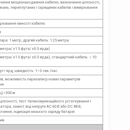
ачення місцезнаходження кабелю, визначення цілісності,
кань, переплутаних і схрещених кабелів і вимірювання
ірювання ємності кабелю
в
ара: 1 метр, другий кабель: 1.25 метра
 метра/ ±1.5 фута/ ±0.5 ярда)
 метра/ ±1.5 фута/ ±0.5 ярда), стандартний кабель ＞10
ут/ ярд, швидкість: 1~3 сек./час
рів, можливість перезапису нових параметрів
ня
ц) і 300 м
ілісності, тест телекомунікаційного устаткування і
тора, захист від напруги AC 60 В або DC 48 В,
чення, індикація низького заряду батареї
 мм