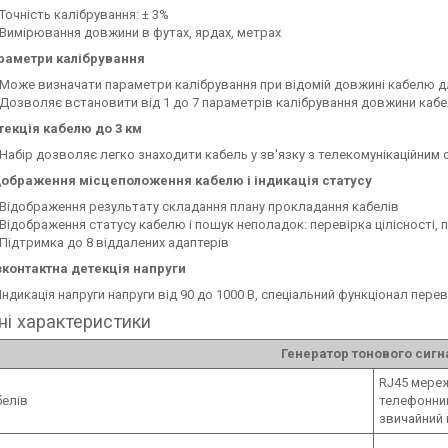
Точність калібрування: ± 3%
Вимірювання довжини в футах, ярдах, метрах
раметри калібрування
Може визначати параметри калібрування при відомій довжині кабелю 
Дозволяє встановити від 1 до 7 параметрів калібрування довжини каб
текція кабелю до 3 км
Набір дозволяє легко знаходити кабель у зв'язку з телекомунікаційни
дображення місцеположення кабелю і індикація статусу
Відображення результату складання плану прокладання кабелів
Відображення статусу кабелю і пошук неполадок: перевірка цілісності,
Підтримка до 8 віддалених адаптерів
зконтактна детекція напруги
Індикація напруги напруги від 90 до 1000 В, спеціальний функціонал пер
ні характеристики
Генератор тонового сигн
RJ45 мережн
белів
телефонний 
звичайний 