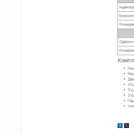
Індикац
Безконт
Розміри
Сумісні
Розміри
Компл
Ген
Рес
Дис
З'є
З'є
З'є
Гар
Чох