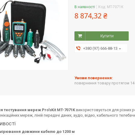
В наявності
Код:
MT-7071K
8 874,32 ₴
Купити
+380 (97) 666-88-13
повернення товару протягом 14
ля тестування мереж Pro'sKit MT-7071K
використовується для різних р
нікаційних мереж, ліній передачі даних, аудіо, відео, кабельного телебач
ивості
мірювання довжини кабелю до 1200 м