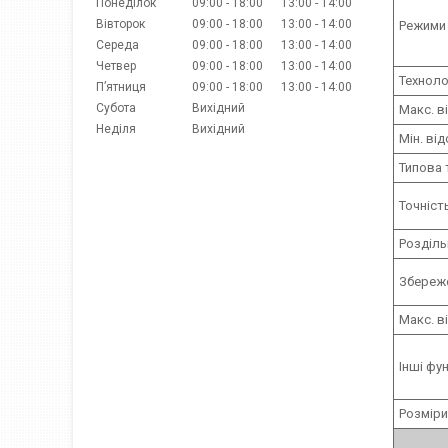
Понеділок
09:00
18:00
13:00
14:00
Вівторок
09:00
18:00
13:00
14:00
Режими
Середа
09:00
18:00
13:00
14:00
Четвер
09:00
18:00
13:00
14:00
Техноло
Пʼятниця
09:00
18:00
13:00
14:00
Субота
Вихідний
Макс. в
Неділя
Вихідний
Мін. ві
Типова 
Точніст
Розділь
Збереже
Макс. в
Інші фун
Розміри