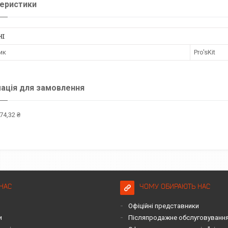
еристики
НІ
ик
Pro'sKit
ація для замовлення
74,32 ₴
НАС
ЧОМУ ОБИРАЮТЬ НАС
Офіційні представники
и
Післяпродажне обслуговування 