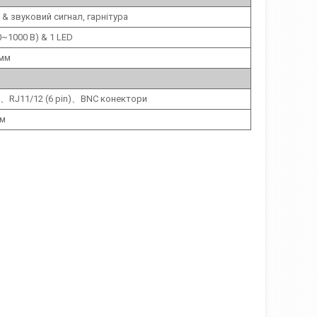
D & звуковий сигнал, гарнітура
0~1000 В) & 1 LED
 мм
n)、RJ11/12 (6 pin)、BNC конектори
мм