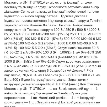
Мегаометр UNI-T UT501A вимірює опір ізоляції, а також
постійну та змінну напругу. Особливості Автоматичний вибір
діапазону Світлова та звукова індикації небезпечної напруги
Індикатор низького заряду батареї Підсвітка дисплея
Індикатор перевантаження Індикатор високої напруги Технічні
характеристики Функція Діапазон Похибка Вимірювання
опору ізоляції Тестова напруга 100 В / 250 В / 500 В / 1000 В
0%~10% 100 В 0.00 MΩ~100 MΩ ±(3%+5) 250 В 0.00 MΩ~99.9
MΩ ±(3%+5) 100 MΩ~5.5 GΩ ±(5%+5) 500 В 0.00 MΩ~99.9 MΩ
±(3%+5) 100 MΩ~5.5 GΩ ±(5%+5) 1000 В 0.00 MΩ~99.9 MΩ
±(3%+5) 100 MΩ~5.5 GΩ ±(5%+5) Струм навантаження 50 В
(R=50KΩ) 1 мА 0%~10% 100 В (R = 100KΩ) 1 мА 0%~10% 250
В (R=250KΩ) 1 мА 0%~10% 500 В (R=500KΩ) 1 мА 0%~10%
1000 В (R = 1MΩ) 1 мА 0%~10% Струм короткого замикання <
2 мA Вимірювання AC напруги 30 В ~ 750 В ±(2%+3) Загальні
характеристики Живлення 6 батарейок АА Дисплей РК з
підсвіткою, 70,6 × 34 мм Габарити (в × × г) 150 × 100 × 71 мм
Вага 500 г Відео Інструкції користувача Завантажити
інструкцію до мегаометра UNI-T UT501A (англ.) Комплектація
Мегаометр UNI-T UT501A — 1 шт. Вимірювальний щуп — 1
набір Затискач типу "крокодил" — 1 набір Сумка для
перенесення — 1 шт. Наплічний ремінь — 1 шт. Інструкція
користувача — 1 шт. Зверніть увагу! Батареї до комплекту не
входять.