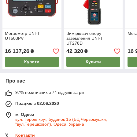
Мегаометр UNI-T
Вимірювач опору
Мег
UT503PV
заземлення UNI-T
UT278D
16 137,26
42 320
16 
₴
₴
Купити
Купити
Про нас
97% позитивних з 74 відгуків за рік
Працює з 02.06.2020
м. Одеса
вул. Героїв крут, будинок 15 (БЦ Черьомушки,
"вул.Терешкової"), Одеса, Україна
Контакти