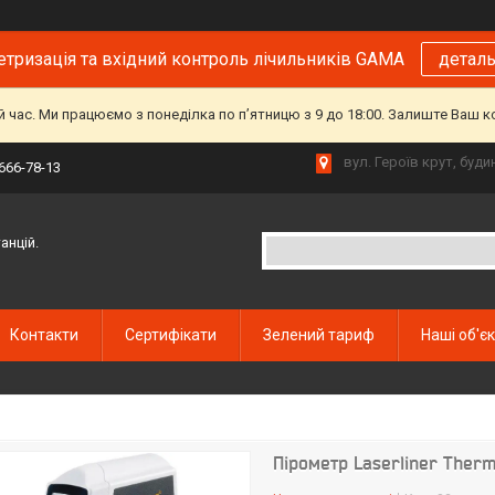
тризація та вхідний контроль лічильників GAMA
детал
й час. Ми працюємо з понеділка по пʼятницю з 9 до 18:00. Залиште Ваш 
вул. Героїв крут, буд
 666-78-13
анцій.
Контакти
Сертифікати
Зелений тариф
Наші об'є
Пірометр Laserliner Ther