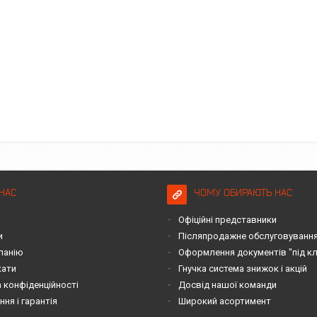
НАС
ЧОМУ ОБИРАЮТЬ НАС
Офіційні представники
и
Післяпродажне обслуговування 
панію
Оформлення документів "під к
кати
Гнучка система знижок і акцій
 конфіденційності
Досвід нашої команди
ня і гарантія
Широкий асортимент