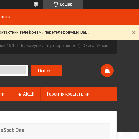
Кошик
ьніше
контактний телефон і ми перетелефонуємо Вам.
инок 15 (БЦ Черьомушки, "вул.Терешкової"), Одеса, Україна
Пошук...
кти
🔥 АКЦІЇ
Гарантія кращої ціни
moSpot One