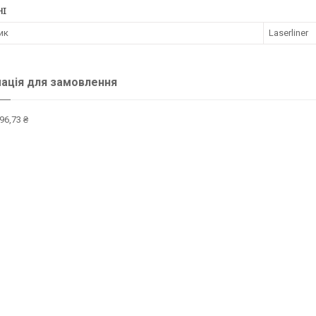
НІ
ик
Laserliner
ація для замовлення
96,73 ₴