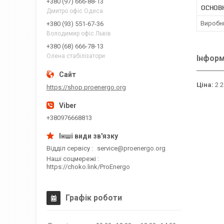
+380 (97) 666-88-13
ОСНОВ
Дмитро офіс Одеса
Виробн
+380 (93) 551-67-36
Володимир офіс Львів
+380 (68) 666-78-13
Олена стабілізатори
Інформ
Ціна:
2 2
https://shop.proenergo.org
+380976668813
Відділ сервісу
service@proenergo.org
Наші соцмережі
https://choko.link/ProEnergo
Графік роботи