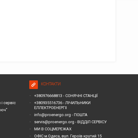
КОНТАКТИ
+380976668813 - СОНЯЧНІ СТАНЦІЇ
і сервіс
+380935516736 - ЛІЧИЛЬНИКИ
ЕЛЛЕКТРОЕНЕРГІІ
люч"
info@proenergo.org - ПОШТА
servis@proenergo.org - ВІДДІЛ СЕРВІСУ
МИ В СОЦМЕРЕЖАХ
ОФІС м.Одеса, вул. Героїв крутий 15