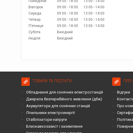
Понеділок
09:00
18:00
13:00
14:00
Вівторок
09:00
18:00
13:00
14:00
Середа
09:00
18:00
13:00
14:00
Четвер
09:00
18:00
13:00
14:00
Пʼятниця
09:00
18:00
13:00
14:00
Субота
Вихідний
Неділя
Вихідний
ТОВАРИ ТА ПОСЛУГИ
ПРО 
Обладнання для сонячних електростанцій
Відгуки
Джерела безперебійного живлення (дбж)
Контакт
Акумулятори для сонячних станцій
Про ком
Лічильники електроенергії
Сертифі
Стабілізатори напруги
Політика
Блискавкозахист і заземлення
Повернен