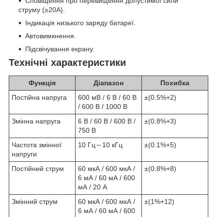
Сповіщення про перевищення допустимої сили
струму (≥20A).
Індикація низького заряду батареї.
Автовимкнення.
Підсвічування екрану.
Технічні характеристики
Функція
Діапазон
Похибка
Постійна напруга
600 мВ / 6 В / 60 В
±(0.5%+2)
/ 600 В / 1000 В
Змінна напруга
6 В / 60 В / 600 В /
±(0.8%+3)
750 В
Частота змінної
10 Гц～10 кГц
±(0.1%+5)
напруги
Постійний струм
60 мкА / 600 мкА /
±(0.8%+8)
6 мА / 60 мА / 600
мА / 20 A
Змінний струм
60 мкА / 600 мкА /
±(1%+12)
6 мА / 60 мА / 600