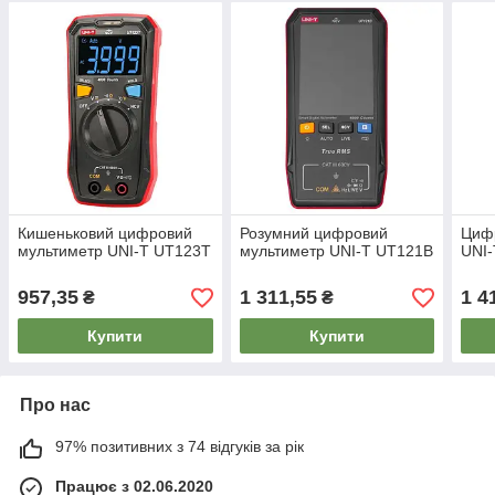
Кишеньковий цифровий
Розумний цифровий
Циф
мультиметр UNI-T UT123T
мультиметр UNI-T UT121B
UNI
957,35
1 311,55
1 4
₴
₴
Купити
Купити
Про нас
97% позитивних з 74 відгуків за рік
Працює з 02.06.2020