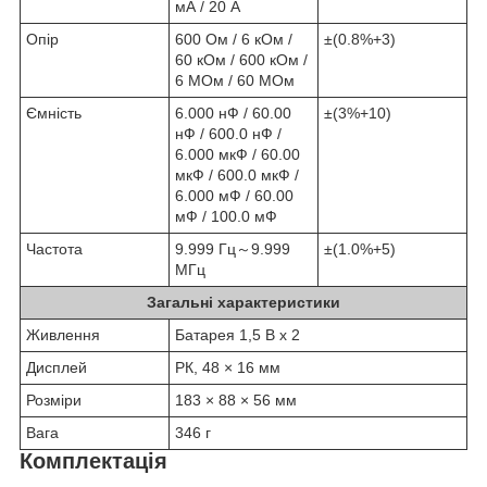
мА / 20 A
Опір
600 Ом / 6 кОм /
±(0.8%+3)
60 кОм / 600 кОм /
6 МОм / 60 МОм
Ємність
6.000 нФ / 60.00
±(3%+10)
нФ / 600.0 нФ /
6.000 мкФ / 60.00
мкФ / 600.0 мкФ /
6.000 мФ / 60.00
мФ / 100.0 мФ
Частота
9.999 Гц～9.999
±(1.0%+5)
МГц
Загальні характеристики
Живлення
Батарея 1,5 В x 2
Дисплей
РК, 48 × 16 мм
Розміри
183 × 88 × 56 мм
Вага
346 г
Комплектація