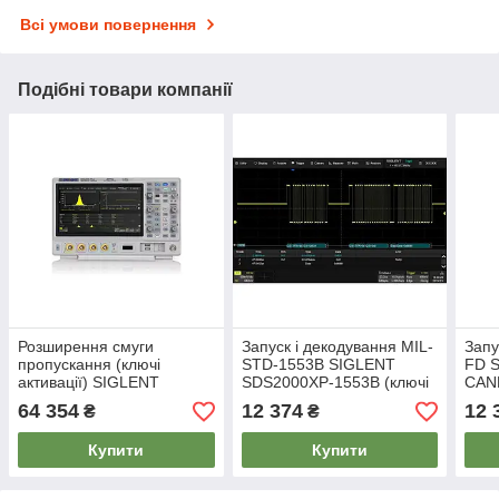
Всі умови повернення
Подібні товари компанії
Розширення смуги
Запуск і декодування MIL-
Запу
пропускання (ключі
STD-1553B SIGLENT
FD 
активації) SIGLENT
SDS2000XP-1553B (ключі
CAN
SDS2000XP-4BW03
активації)
акти
64 354
12 374
12 
₴
₴
Купити
Купити