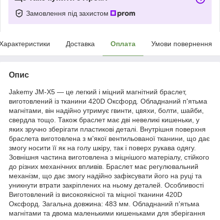
Замовлення під захистом
Характеристики
Доставка
Оплата
Умови повернення
Опис
Jakemy JM-X5 — це легкий і міцний магнітний браслет,
виготовлений із тканини 420D Оксфорд. Обладнаний п'ятьма
магнітами, він надійно утримує гвинти, цвяхи, болти, шайби,
свердла тощо. Також браслет має дві невеликі кишеньки, у
яких зручно зберігати пластикові деталі. Внутрішня поверхня
браслета виготовлена з м'якої вентильованої тканини, що дає
змогу носити її як на голу шкіру, так і поверх рукава одягу.
Зовнішня частина виготовлена з міцнішого матеріалу, стійкого
до різних механічних впливів. Браслет має регулювальний
механізм, що дає змогу надійно зафіксувати його на руці та
уникнути втрати закріплених на ньому деталей. Особливості
Виготовлений із високоякісної та міцної тканини 420D
Оксфорд. Загальна довжина: 483 мм. Обладнаний п'ятьма
магнітами та двома маленькими кишеньками для зберігання