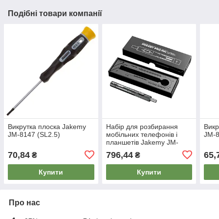
Подібні товари компанії
Викрутка плоска Jakemy
Набір для розбирання
Викр
JM-8147 (SL2.5)
мобільних телефонів і
JM-8
планшетів Jakemy JM-
8194, 5 в 1
70,84
796,44
65,
₴
₴
Купити
Купити
Про нас