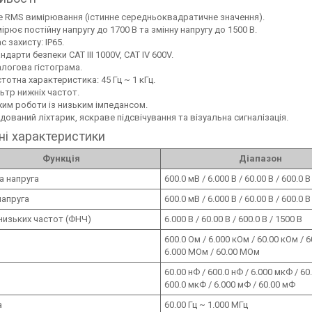
e RMS вимірювання (істинне середньоквадратичне значення).
ірює постійну напругу до 1700 В та змінну напругу до 1500 В.
с захисту: IP65.
ндарти безпеки CAT III 1000V, CAT IV 600V.
логова гістограма.
тотна характеристика: 45 Гц ~ 1 кГц.
ьтр нижніх частот.
им роботи із низьким імпедансом.
дований ліхтарик, яскраве підсвічування та візуальна сигналізація.
ні характеристики
Функція
Діапазон
а напруга
600.0 мВ / 6.000 В / 60.00 В / 600.0 В
напруга
600.0 мВ / 6.000 В / 60.00 В / 600.0 В
низьких частот (ФНЧ)
6.000 В / 60.00 В / 600.0 В / 1500 В
600.0 Ом / 6.000 кОм / 60.00 кОм / 6
6.000 МОм / 60.00 МОм
60.00 нФ / 600.0 нФ / 6.000 мкФ / 60
600.0 мкФ / 6.000 мФ / 60.00 мФ
а
60.00 Гц ~ 1.000 МГц