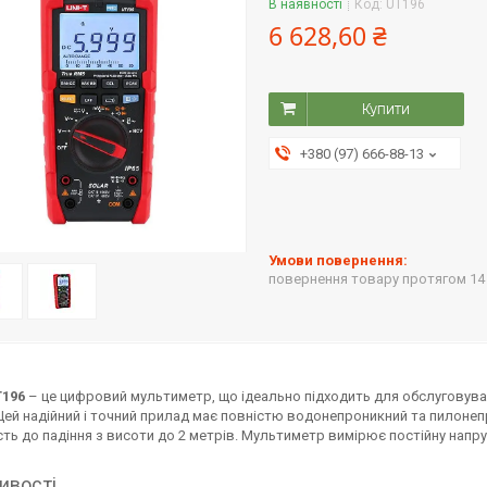
В наявності
Код:
UT196
6 628,60 ₴
Купити
+380 (97) 666-88-13
повернення товару протягом 14
T196
– це цифровий мультиметр, що ідеально підходить для обслуговува
Цей надійний і точний прилад має повністю водонепроникний та пилонеп
сть до падіння з висоти до 2 метрів. Мультиметр вимірює постійну напругу 
ивості