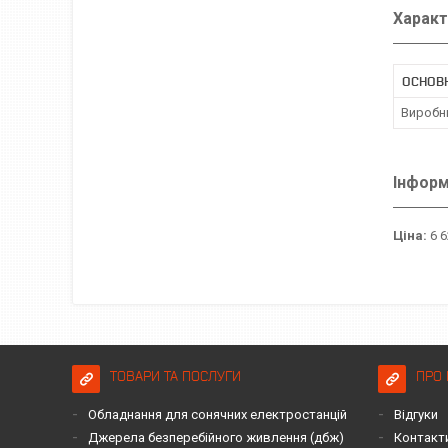
Характ
ОСНОВ
Виробн
Інформ
Ціна:
6 6
ТОВАРИ ТА ПОСЛУГИ
ПРО 
Обладнання для сонячних електростанцій
Відгуки
Джерела безперебійного живлення (дбж)
Контакт