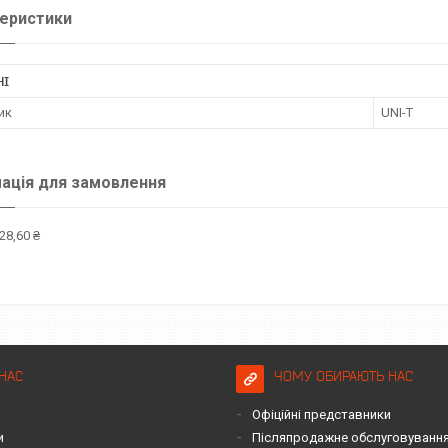
еристики
НІ
ик
UNI-T
ація для замовлення
28,60 ₴
НАС
ЧОМУ ОБИРАЮТЬ НАС
Офіційні представники
и
Післяпродажне обслуговування 