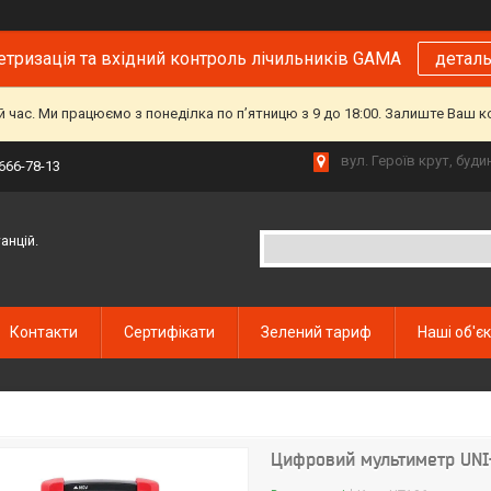
тризація та вхідний контроль лічильників GAMA
детал
й час. Ми працюємо з понеділка по пʼятницю з 9 до 18:00. Залиште Ваш 
вул. Героїв крут, буд
 666-78-13
анцій.
Контакти
Сертифікати
Зелений тариф
Наші об'є
Цифровий мультиметр UNI