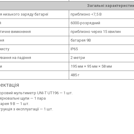
Загальні характеристи
ія низького заряду батареї
приблизно <7,5 В
й
6000-розрядний
тичне вимкнення
приблизно через 15 хвилин
ня
батарея 9В
хисту
IP65
вання на падіння
2 метри
и
195 мм × 95 мм × 58 мм
485 г
ектація
ровий мультиметр UNI-T UT196 — 1 шт.
ірювальні щупи — 1 пара
арея 9 В — 1 шт.
трукція з експлуатації — 1 шт.