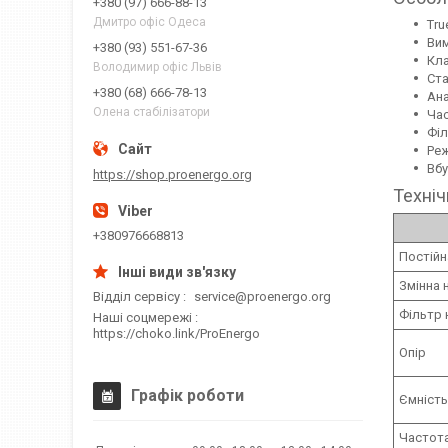
+380 (97) 666-88-13
Дмитро офіс Одеса
Tru
Вим
+380 (93) 551-67-36
Кла
Володимир офіс Львів
Ста
+380 (68) 666-78-13
Ана
Олена стабілізатори
Час
Філ
Реж
Вбу
https://shop.proenergo.org
Техніч
+380976668813
Постійн
Змінна 
Відділ сервісу
service@proenergo.org
Фільтр 
Наші соцмережі
https://choko.link/ProEnergo
Опір
Графік роботи
Ємність
Частот