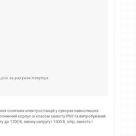
 днів
за рахунок покупця
ння сонячних електростанцій у суворих навколишніх
роникний корпус із класом захисту IP65 та випробуваний
до 1700 В, змінну напругу і 1500 В, опір, ємність і