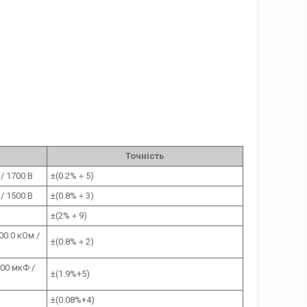
Точність
 / 1700 В
±(0.2%＋5)
 / 1500 В
±(0.8%＋3)
±(2%＋9)
00.0 кОм /
±(0.8%＋2)
.00 мкФ /
±(1.9%+5)
±(0.08%+4)