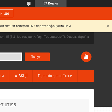
Кошик
ьніше
контактний телефон і ми перетелефонуємо Вам.
инок 15 (БЦ Черьомушки, "вул.Терешкової"), Одеса, Україна
Пошук...
кти
🔥 АКЦІЇ
Гарантія кращої ціни
-T UT196