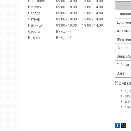
Понеділок
09:00
18:00
13:00
14:00
Вівторок
09:00
18:00
13:00
14:00
Середа
09:00
18:00
13:00
14:00
Індикац
Четвер
09:00
18:00
13:00
14:00
Диспле
Пʼятниця
09:00
18:00
13:00
14:00
Автома
Субота
Вихідний
Неділя
Вихідний
Живлен
Клас за
Випробу
Габарит
Вага
Компл
Циф
Вим
Бат
Інс