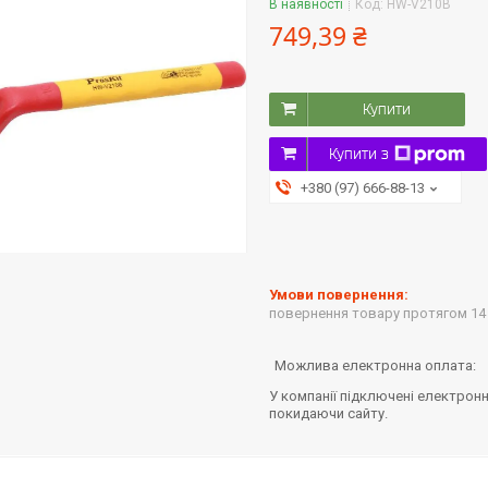
В наявності
Код:
HW-V210B
749,39 ₴
Купити
Купити з
+380 (97) 666-88-13
повернення товару протягом 14
У компанії підключені електронн
покидаючи сайту.