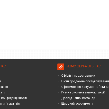
НАС
ЧОМУ ОБИРАЮТЬ НАС
Офіційні представники
и
Післяпродажне обслуговування 
панію
Оформлення документів "під к
кати
Гнучка система знижок і акцій
 конфіденційності
Досвід нашої команди
ня і гарантія
Широкий асортимент