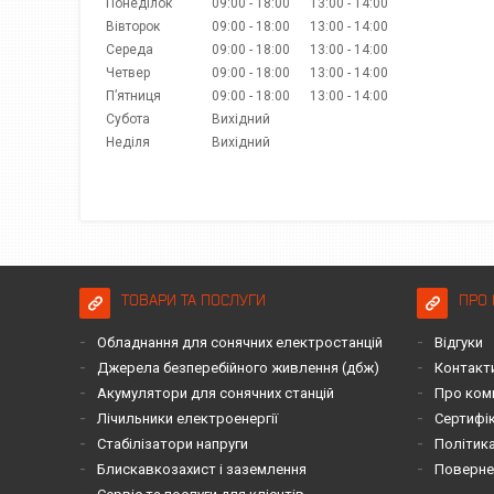
Понеділок
09:00
18:00
13:00
14:00
Вівторок
09:00
18:00
13:00
14:00
Середа
09:00
18:00
13:00
14:00
Четвер
09:00
18:00
13:00
14:00
Пʼятниця
09:00
18:00
13:00
14:00
Субота
Вихідний
Неділя
Вихідний
ТОВАРИ ТА ПОСЛУГИ
ПРО 
Обладнання для сонячних електростанцій
Відгуки
Джерела безперебійного живлення (дбж)
Контакт
Акумулятори для сонячних станцій
Про ком
Лічильники електроенергії
Сертифі
Стабілізатори напруги
Політика
Блискавкозахист і заземлення
Повернен