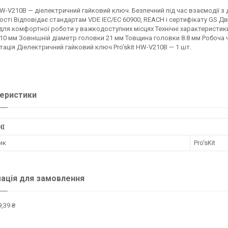
 HW-V210B — діелектричний гайковий ключ. Безпечний під час взаємодії з
сті Відповідає стандартам VDE IEC/EC 60900, REACH і сертифікату GS Д
для комфортної роботи у важкодоступних місцях Технічні характеристики
10 мм Зовнішній діаметр головки 21 мм Товщина головки 8.8 мм Робоча 
ація Діелектричний гайковий ключ Pro'skit HW-V210B — 1 шт.
еристики
НІ
ик
Pro'sKit
ація для замовлення
,39 ₴