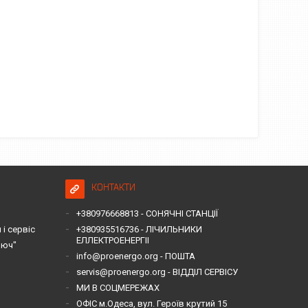
КОНТАКТИ
+380976668813 - СОНЯЧНІ СТАНЦІЇ
і сервіс
+380935516736 - ЛІЧИЛЬНИКИ
ЕЛЛЕКТРОЕНЕРГІІ
люч"
info@proenergo.org - ПОШТА
servis@proenergo.org - ВІДДІЛ СЕРВІСУ
МИ В СОЦМЕРЕЖАХ
ОФІС м.Одеса, вул. Героїв крутий 15