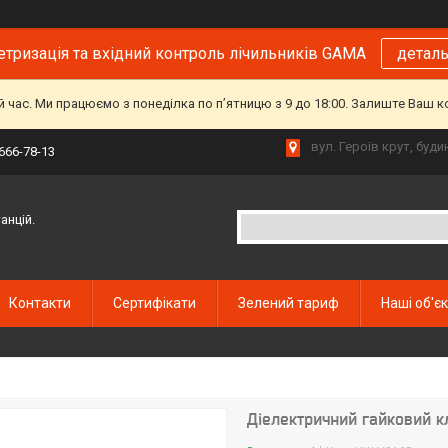
тризація та вхідний контроль лічильників GAMA
детал
й час. Ми працюємо з понеділка по пʼятницю з 9 до 18:00. Залиште Ваш 
вул. Героїв крут, буд
 666-78-13
анцій.
Контакти
Сертифікати
Зелений тариф
Наші об'є
Діелектричний гайковий к