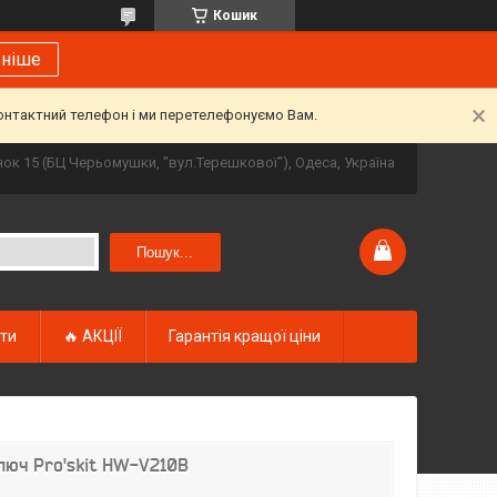
Кошик
ьніше
контактний телефон і ми перетелефонуємо Вам.
инок 15 (БЦ Черьомушки, "вул.Терешкової"), Одеса, Україна
Пошук...
кти
🔥 АКЦІЇ
Гарантія кращої ціни
люч Pro'skit HW-V210B