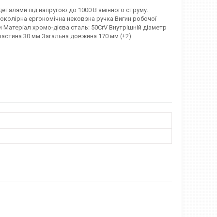
 деталями під напругою до 1000 В змінного струму.
воколірна ергономічна нековзна ручка Вигин робочої
 Матеріал хромо-дієва сталь: 50CrV Внутрішній діаметр
частина 30 мм Загальна довжина 170 мм (±2)