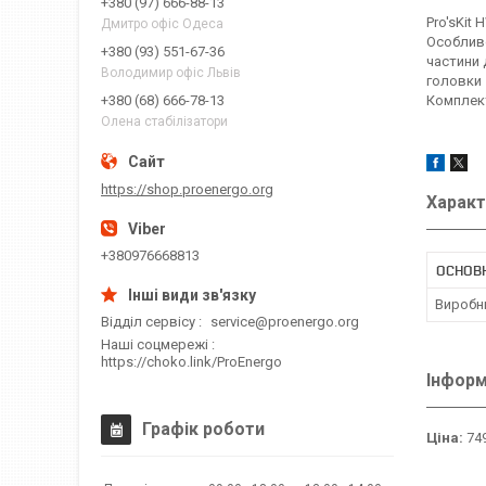
+380 (97) 666-88-13
Pro'sKit
Дмитро офіс Одеса
Особливо
+380 (93) 551-67-36
частини 
Володимир офіс Львів
головки 
Комплект
+380 (68) 666-78-13
Олена стабілізатори
https://shop.proenergo.org
Характ
+380976668813
ОСНОВ
Виробн
Відділ сервісу
service@proenergo.org
Наші соцмережі
https://choko.link/ProEnergo
Інформ
Графік роботи
Ціна:
749