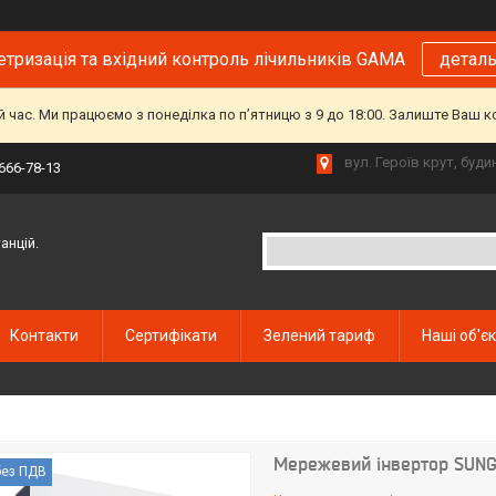
тризація та вхідний контроль лічильників GAMA
детал
й час. Ми працюємо з понеділка по пʼятницю з 9 до 18:00. Залиште Ваш 
вул. Героїв крут, буд
 666-78-13
анцій.
Контакти
Сертифікати
Зелений тариф
Наші об'є
Мережевий інвертор SUNGR
без ПДВ