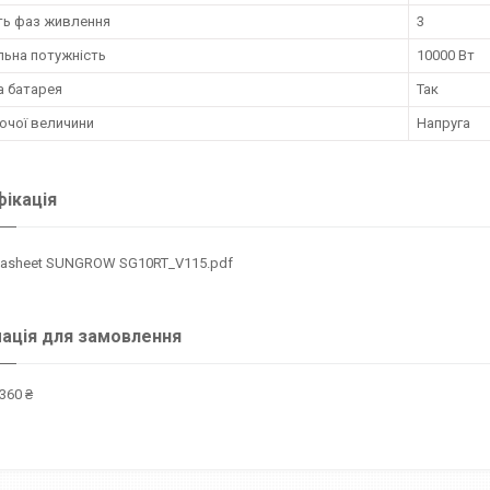
сть фаз живлення
3
льна потужність
10000 Вт
а батарея
Так
очої величини
Напруга
ікація
tasheet SUNGROW SG10RT_V115.pdf
ація для замовлення
360 ₴