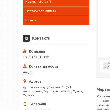
Новини та статті
Доставка та оплата
Прайси
Контакти
ТОВ "ПРОЕНЕРГО"
Андрій
вул. Героїв крут, будинок 15 (БЦ
Мереже
Черьомушки, "вул.Терешкової"), Одеса,
Україна
Мережев
для ефек
максимал
забезпеч