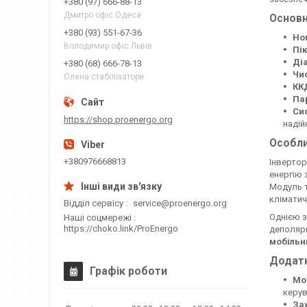
+380 (97) 666-88-13
Дмитро офіс Одеса
Основн
+380 (93) 551-67-36
Но
Володимир офіс Львів
Пік
Діа
+380 (68) 666-78-13
Чи
Олена стабілізатори
КК
Па
Си
https://shop.proenergo.org
надій
Особли
+380976668813
Інверто
енергію 
Модуль т
кліматич
Відділ сервісу
service@proenergo.org
Однією 
Наші соцмережі
https://choko.link/ProEnergo
деполяри
мобільн
Додатк
Графік роботи
Мо
керув
За