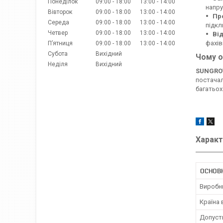
Понеділок
09:00
18:00
13:00
14:00
напру
Вівторок
09:00
18:00
13:00
14:00
Пр
Середа
09:00
18:00
13:00
14:00
підкл
Четвер
09:00
18:00
13:00
14:00
Ві
фахів
Пʼятниця
09:00
18:00
13:00
14:00
Субота
Вихідний
Чому о
Неділя
Вихідний
SUNGR
постачал
багатьох
Характ
ОСНОВН
Виробн
Країна
Допуст