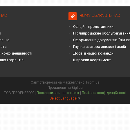
НАС
ЧОМУ ОБИРАЮТЬ НАС
Офіційні представники
и
Післяпродажне обслуговування 
панію
Оформлення документів "під к
кати
Гнучка система знижок і акцій
 конфіденційності
Досвід нашої команди
ня і гарантія
Широкий асортимент
Сайт створений на маркетплейсі
Prom.ua
Продавець на Bigl.ua
ТОВ "ПРОЕНЕРГО" |
Поскаржитися на контент
|
Політика конфіденційності
Select Language
▼