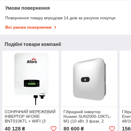
Умови повернення
Повернення товару впродовж 14 днів за рахунок покупця
Всі умови повернення
Подібні товари компанії
СОНЯЧНИЙ МЕРЕЖЕВИЙ
Гібридний інвертор
Гібр
ІНВЕРТОР AFORE
Huawei SUN2000-10KTL-
Ener
BNT010KTL + WIFI (3
M1 (10 кВт, 3 фази, 2
48/1
ФАЗИ, 10 КВТ, 2 МРРТ)
МРРТ)
кВА/
40 128
80 600
156
₴
₴
MPP