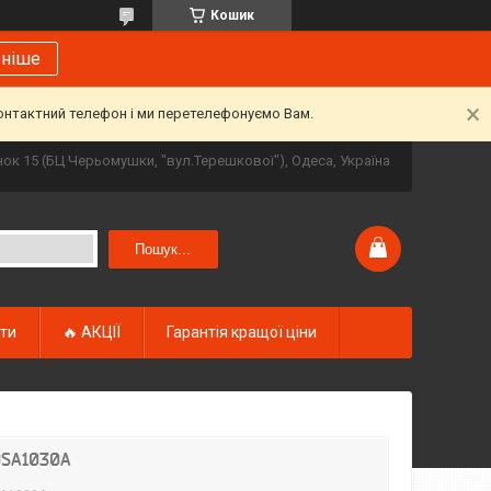
Кошик
ьніше
контактний телефон і ми перетелефонуємо Вам.
инок 15 (БЦ Черьомушки, "вул.Терешкової"), Одеса, Україна
Пошук...
кти
🔥 АКЦІЇ
Гарантія кращої ціни
 DSA1030A