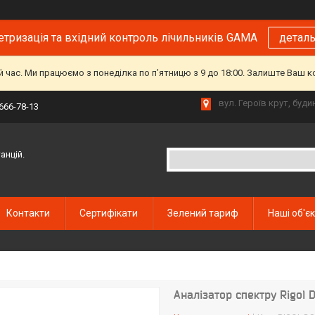
тризація та вхідний контроль лічильників GAMA
детал
й час. Ми працюємо з понеділка по пʼятницю з 9 до 18:00. Залиште Ваш 
вул. Героїв крут, буд
 666-78-13
анцій.
Контакти
Сертифікати
Зелений тариф
Наші об'є
Аналізатор спектру Rigol