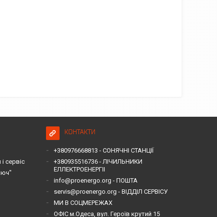
КОНТАКТИ
+380976668813 - СОНЯЧНІ СТАНЦІЇ
і сервіс
+380935516736 - ЛІЧИЛЬНИКИ
ЕЛЛЕКТРОЕНЕРГІІ
люч"
info@proenergo.org - ПОШТА
servis@proenergo.org - ВІДДІЛ СЕРВІСУ
МИ В СОЦМЕРЕЖАХ
ОФІС м.Одеса, вул. Героїв крутий 15