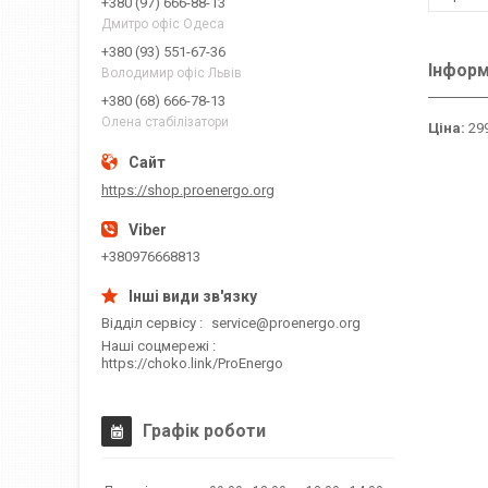
+380 (97) 666-88-13
Дмитро офіс Одеса
+380 (93) 551-67-36
Інформ
Володимир офіс Львів
+380 (68) 666-78-13
Олена стабілізатори
Ціна:
299
https://shop.proenergo.org
+380976668813
Відділ сервісу
service@proenergo.org
Наші соцмережі
https://choko.link/ProEnergo
Графік роботи