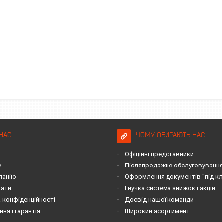
НАС
ЧОМУ ОБИРАЮТЬ НАС
Офіційні представники
и
Післяпродажне обслуговування 
панію
Оформлення документів "під к
кати
Гнучка система знижок і акцій
 конфіденційності
Досвід нашої команди
ня і гарантія
Широкий асортимент