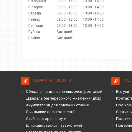
Понеділок
09:00
18:00
13:00
14:00
Вівторок
09:00
18:00
13:00
14:00
Середа
09:00
18:00
13:00
14:00
Четвер
09:00
18:00
13:00
14:00
Пʼятниця
09:00
18:00
13:00
14:00
Субота
Вихідний
Неділя
Вихідний
ТОВАРИ ТА ПОСЛУГИ
ПРО 
Обладнання для сонячних електростанцій
Відгуки
Джерела безперебійного живлення (дбж)
Контакт
Акумулятори для сонячних станцій
Про ком
Лічильники електроенергії
Сертифі
Стабілізатори напруги
Політика
Блискавкозахист і заземлення
Повернен