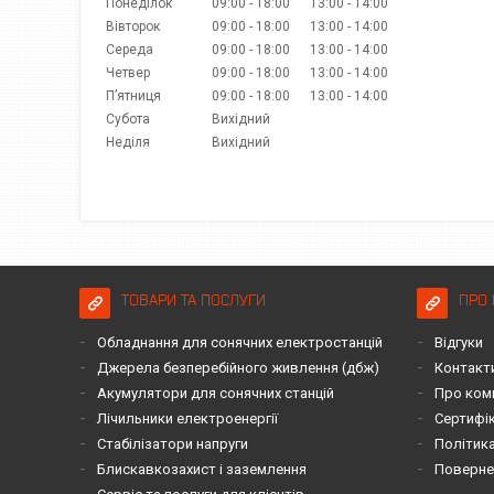
Понеділок
09:00
18:00
13:00
14:00
Вівторок
09:00
18:00
13:00
14:00
Середа
09:00
18:00
13:00
14:00
Четвер
09:00
18:00
13:00
14:00
Пʼятниця
09:00
18:00
13:00
14:00
Субота
Вихідний
Неділя
Вихідний
ТОВАРИ ТА ПОСЛУГИ
ПРО 
Обладнання для сонячних електростанцій
Відгуки
Джерела безперебійного живлення (дбж)
Контакт
Акумулятори для сонячних станцій
Про ком
Лічильники електроенергії
Сертифі
Стабілізатори напруги
Політика
Блискавкозахист і заземлення
Повернен