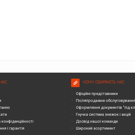
НАС
ЧОМУ ОБИРАЮТЬ НАС
Офіційні представники
и
Післяпродажне обслуговування 
панію
Оформлення документів "під к
кати
Гнучка система знижок і акцій
 конфіденційності
Досвід нашої команди
ня і гарантія
Широкий асортимент