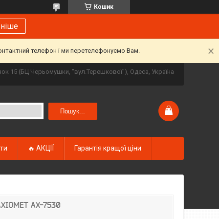
Кошик
ьніше
контактний телефон і ми перетелефонуємо Вам.
инок 15 (БЦ Черьомушки, "вул.Терешкової"), Одеса, Україна
Пошук...
кти
🔥 АКЦІЇ
Гарантія кращої ціни
AXIOMET AX-7530