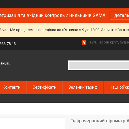
тризація та вхідний контроль лічильників GAMA
детал
й час. Ми працюємо з понеділка по пʼятницю з 9 до 18:00. Залиште Ваш 
вул. Героїв крут, буд
 666-78-13
анцій.
Контакти
Сертифікати
Зелений тариф
Наші об'є
Інфрачервоний пірометр 