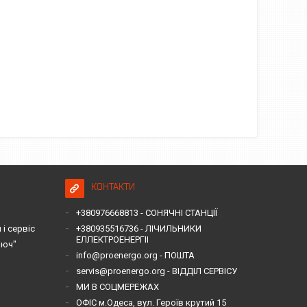
КОНТАКТИ
+380976668813 - СОНЯЧНІ СТАНЦІЇ
і сервіс
+380935516736 - ЛІЧИЛЬНИКИ
ЕЛЛЕКТРОЕНЕРГІІ
люч"
info@proenergo.org - ПОШТА
servis@proenergo.org - ВІДДІЛ СЕРВІСУ
МИ В СОЦМЕРЕЖАХ
ОФІС м.Одеса, вул. Героїв крутий 15