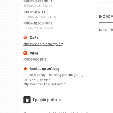
+380 (97) 666-88-13
Дмитро офіс Одеса
+380 (93) 551-67-36
Інформ
Володимир офіс Львів
+380 (68) 666-78-13
Олена стабілізатори
Ціна:
4 8
https://shop.proenergo.org
+380976668813
Відділ сервісу
service@proenergo.org
Наші соцмережі
https://choko.link/ProEnergo
Графік роботи