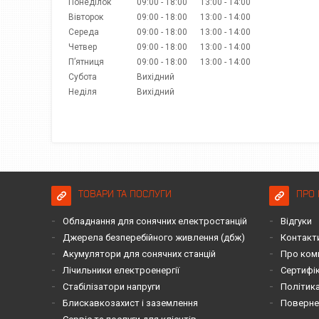
Понеділок
09:00
18:00
13:00
14:00
Вівторок
09:00
18:00
13:00
14:00
Середа
09:00
18:00
13:00
14:00
Четвер
09:00
18:00
13:00
14:00
Пʼятниця
09:00
18:00
13:00
14:00
Субота
Вихідний
Неділя
Вихідний
ТОВАРИ ТА ПОСЛУГИ
ПРО 
Обладнання для сонячних електростанцій
Відгуки
Джерела безперебійного живлення (дбж)
Контакт
Акумулятори для сонячних станцій
Про ком
Лічильники електроенергії
Сертифі
Стабілізатори напруги
Політика
Блискавкозахист і заземлення
Повернен