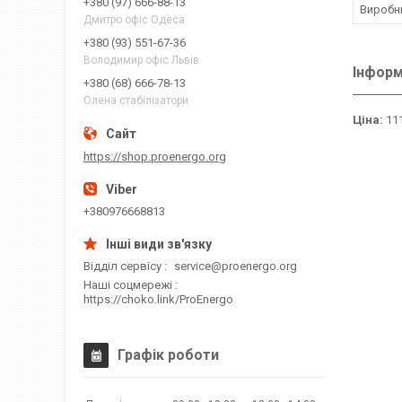
+380 (97) 666-88-13
Виробн
Дмитро офіс Одеса
+380 (93) 551-67-36
Володимир офіс Львів
Інформ
+380 (68) 666-78-13
Олена стабілізатори
Ціна:
111
https://shop.proenergo.org
+380976668813
Відділ сервісу
service@proenergo.org
Наші соцмережі
https://choko.link/ProEnergo
Графік роботи