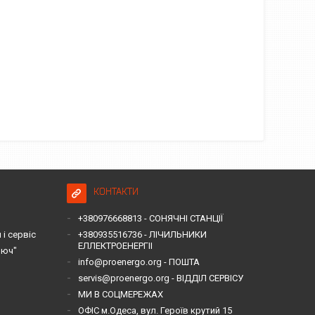
КОНТАКТИ
+380976668813 - СОНЯЧНІ СТАНЦІЇ
і сервіс
+380935516736 - ЛІЧИЛЬНИКИ
ЕЛЛЕКТРОЕНЕРГІІ
люч"
info@proenergo.org - ПОШТА
servis@proenergo.org - ВІДДІЛ СЕРВІСУ
МИ В СОЦМЕРЕЖАХ
ОФІС м.Одеса, вул. Героїв крутий 15