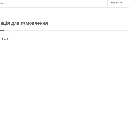
ик
Pro'sKit
ація для замовлення
,32 ₴