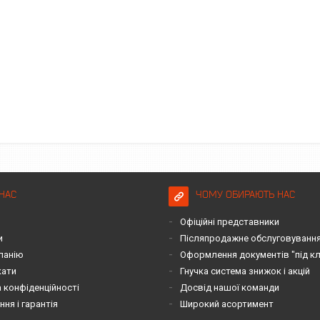
НАС
ЧОМУ ОБИРАЮТЬ НАС
Офіційні представники
и
Післяпродажне обслуговування 
панію
Оформлення документів "під к
кати
Гнучка система знижок і акцій
 конфіденційності
Досвід нашої команди
ня і гарантія
Широкий асортимент