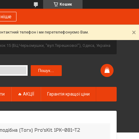
Кошик
ьніше
контактний телефон і ми перетелефонуємо Вам.
инок 15 (БЦ Черьомушки, "вул.Терешкової"), Одеса, Україна
Пошук...
кти
🔥 АКЦІЇ
Гарантія кращої ціни
подібна (Torx) Pro'sKit 1PK-081-T2