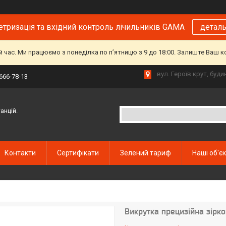
тризація та вхідний контроль лічильників GAMA
детал
й час. Ми працюємо з понеділка по пʼятницю з 9 до 18:00. Залиште Ваш 
вул. Героїв крут, буд
 666-78-13
анцій.
Контакти
Сертифікати
Зелений тариф
Наші об'є
Викрутка прецизійна зірко