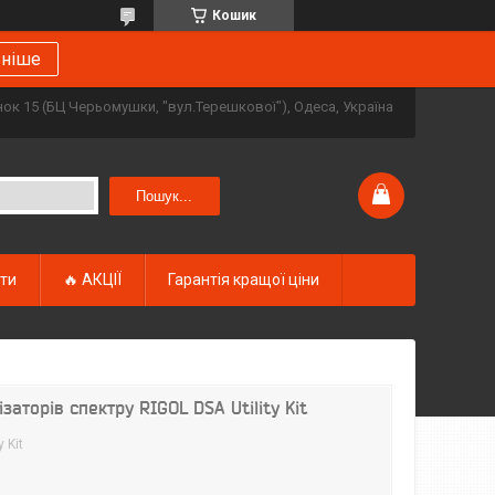
Кошик
ьніше
инок 15 (БЦ Черьомушки, "вул.Терешкової"), Одеса, Україна
Пошук...
кти
🔥 АКЦІЇ
Гарантія кращої ціни
заторів спектру RIGOL DSA Utility Kit
y Kit