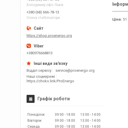
Інформ
Володимир офіс Львів
+380 (68) 666-78-13
Олена стабілізатори
Ціна:
51 
https://shop.proenergo.org
+380976668813
Відділ сервісу
service@proenergo.org
Наші соцмережі
https://choko.link/ProEnergo
Графік роботи
Понеділок
09:00
18:00
13:00
14:00
Вівторок
09:00
18:00
13:00
14:00
Середа
09:00
18:00
13:00
14:00