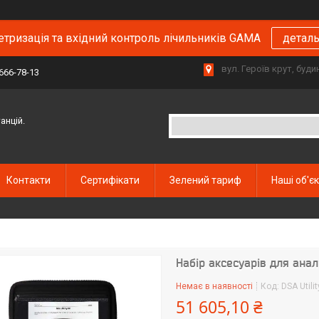
тризація та вхідний контроль лічильників GAMA
детал
вул. Героїв крут, буд
 666-78-13
анцій.
Контакти
Сертифікати
Зелений тариф
Наші об'є
Набір аксесуарів для аналі
Немає в наявності
Код:
DSA Utilit
51 605,10 ₴