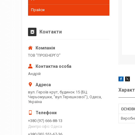
Прайси
Контакти
ТОВ "ПРОЕНЕРГО"
Андрій
Характ
вул. Героїв крут, будинок 15 (БЦ
Черьомушки, "вул.Терешкової"), Одеса,
Україна
ОСНОВ
Виробн
+380 (97) 666-88-13
Дмитро офіс Одеса
+380 (93) 551-67-36