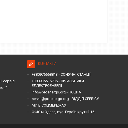
КОНТАКТИ
+380976668813 - СОНЯЧНІ СТАНЦІЇ
і сервіс
+380935516736 - ЛІЧИЛЬНИКИ
ЕЛЛЕКТРОЕНЕРГІІ
люч"
info@proenergo.org - ПОШТА
servis@proenergo.org - ВІДДІЛ СЕРВІСУ
МИ В СОЦМЕРЕЖАХ
ОФІС м.Одеса, вул. Героїв крутий 15