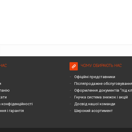
НАС
ЧОМУ ОБИРАЮТЬ НАС
Офіційні представники
и
Післяпродажне обслуговування 
панію
Оформлення документів "під к
кати
Гнучка система знижок і акцій
 конфіденційності
Досвід нашої команди
ня і гарантія
Широкий асортимент