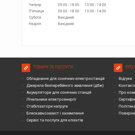
Четвер
09:00
18:00
13:00
14:00
Пʼятниця
09:00
18:00
13:00
14:00
Субота
Вихідний
Неділя
Вихідний
ТОВАРИ ТА ПОСЛУГИ
ПРО 
Обладнання для сонячних електростанцій
Відгуки
Джерела безперебійного живлення (дбж)
Контакт
Акумулятори для сонячних станцій
Про ком
Лічильники електроенергії
Сертифі
Стабілізатори напруги
Політика
Блискавкозахист і заземлення
Повернен
Сервіс та послуги для клієнтів