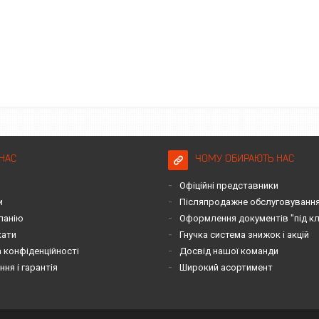
НАС
ЧОМУ ОБИРАЮТЬ НАС
Офіційні представники
и
Післяпродажне обслуговування 
панію
Оформлення документів "під к
кати
Гнучка система знижок і акцій
 конфіденційності
Досвід нашої команди
ня і гарантія
Широкий асортимент