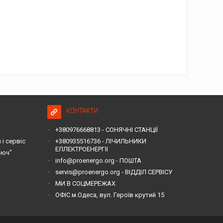
КОНТАКТИ
+380976668813 - СОНЯЧНІ СТАНЦІЇ
і сервіс
+380935516736 - ЛІЧИЛЬНИКИ
ЕЛЛЕКТРОЕНЕРГІІ
люч"
info@proenergo.org - ПОШТА
servis@proenergo.org - ВІДДІЛ СЕРВІСУ
МИ В СОЦМЕРЕЖАХ
ОФІС м.Одеса, вул. Героїв крутий 15