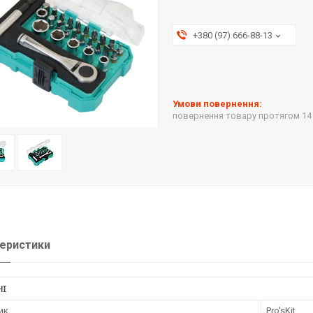
+380 (97) 666-88-13
повернення товару протягом 14
еристики
НІ
ик
Pro'sKit