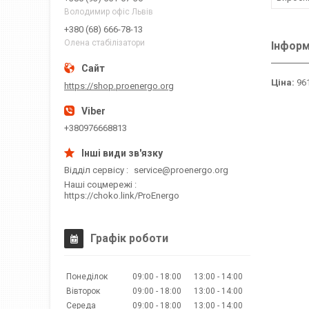
Володимир офіс Львів
+380 (68) 666-78-13
Олена стабілізатори
Інформ
Ціна:
961
https://shop.proenergo.org
+380976668813
Відділ сервісу
service@proenergo.org
Наші соцмережі
https://choko.link/ProEnergo
Графік роботи
Понеділок
09:00
18:00
13:00
14:00
Вівторок
09:00
18:00
13:00
14:00
Середа
09:00
18:00
13:00
14:00