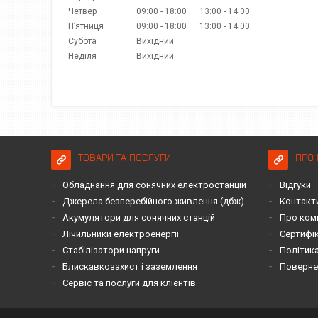
Четвер
09:00
18:00
13:00
14:00
Пʼятниця
09:00
18:00
13:00
14:00
Субота
Вихідний
Неділя
Вихідний
ТОВАРИ ТА ПОСЛУГИ
ПРО 
Обладнання для сонячних електростанцій
Відгуки
Джерела безперебійного живлення (дбж)
Контакт
Акумулятори для сонячних станцій
Про ком
Лічильники електроенергії
Сертифі
Стабілізатори напруги
Політика
Блискавкозахист і заземлення
Повернен
Сервіс та послуги для клієнтів