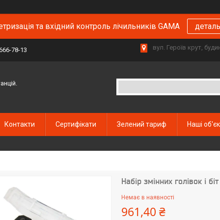
тризація та вхідний контроль лічильників GAMA
детал
вул. Героїв крут, буд
 666-78-13
анцій.
Контакти
Сертифікати
Зелений тариф
Наші об'є
Набір змінних голівок і бі
Немає в наявності
961,40 ₴