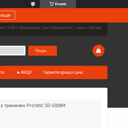
Кошик
ьніше
инок 15 (БЦ Черьомушки, "вул.Терешкової"), Одеса, Україна
Пошук...
кти
🔥 АКЦІЇ
Гарантія кращої ціни
т з тримачем Pro'sKit SD-2318M