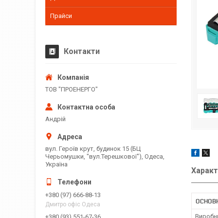
Прайси
Контакти
ТОВ "ПРОЕНЕРГО"
Андрій
вул. Героїв крут, будинок 15 (БЦ
Черьомушки, "вул.Терешкової"), Одеса,
Україна
Характ
+380 (97) 666-88-13
ОСНОВ
Дмитро офіс Одеса
Виробн
+380 (93) 551-67-36