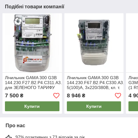
Подібні товари компанії
Лічильник GAMA 300 G3B
Лічильник GAMA 300 G3B
Лічи
144.230.F27.B2.P4.C311.A3.L1
144.230.F67.B2.P4.C330.A3.L1.М1,
G3M.
для ЗЕЛЕНОГО ТАРИФУ
5(100)А, 3x220/380В, кл. т.
(1 R
5(100)А, А± , 3x220⁄380В,
1, багатотарифний,
7 500
8 946
4 9
₴
₴
кл. т. 1
Elgama
Купити
Купити
Про нас
97% позитивних з 73 відгуків за рік