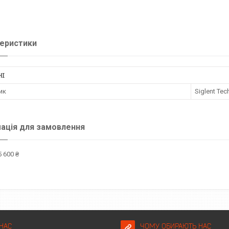
еристики
НІ
ик
Siglent Tec
ація для замовлення
 600 ₴
НАС
ЧОМУ ОБИРАЮТЬ НАС