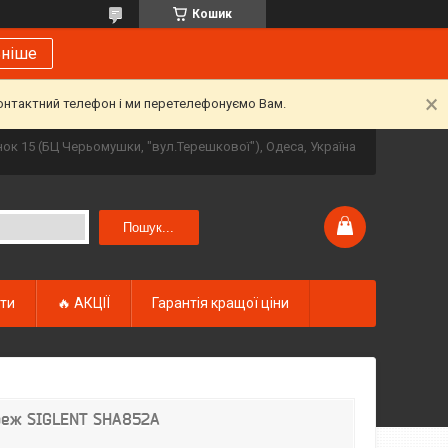
Кошик
ьніше
контактний телефон і ми перетелефонуємо Вам.
инок 15 (БЦ Черьомушки, "вул.Терешкової"), Одеса, Україна
Пошук...
кти
🔥 АКЦІЇ
Гарантія кращої ціни
ереж SIGLENT SHA852A