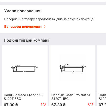
Умови повернення
Повернення товару впродовж 14 днів за рахунок покупця
Всі умови повернення
Подібні товари компанії
Паяльне жало Pro'sKit SI-
Паяльне жало Pro'sKit SI-
Паял
S120T-5BC
S120T-4BC
S12
67,30
67,30
67,
₴
₴