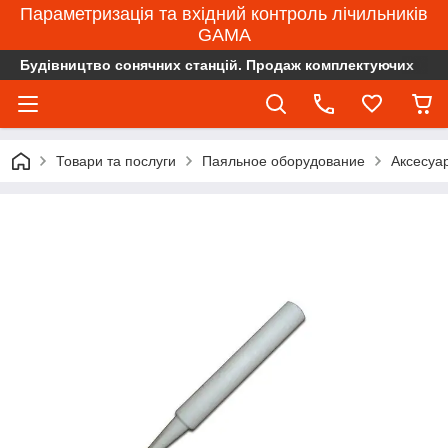
Параметризація та вхідний контроль лічильників
GAMA
Будівництво сонячних станцій. Продаж комплектуючих
Товари та послуги
Паяльное оборудование
Аксесуа