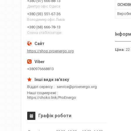
+380 (97) 666-88-13
ОСНОВ
Дмитро офіс Одеса
Виробн
+380 (93) 551-67-36
Володимир офіс Львів
+380 (68) 666-78-13
Олена стабілізатори
Інформ
Ціна:
22 
https://shop.proenergo.org
+380976668813
Відділ сервісу
service@proenergo.org
Наші соцмережі
https://choko.link/ProEnergo
Графік роботи