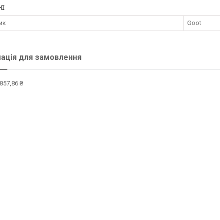
НІ
ик
Goot
ація для замовлення
857,86 ₴