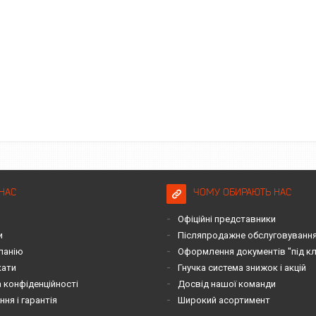
НАС
ЧОМУ ОБИРАЮТЬ НАС
Офіційні представники
и
Післяпродажне обслуговування 
панію
Оформлення документів "під к
кати
Гнучка система знижок і акцій
 конфіденційності
Досвід нашої команди
ня і гарантія
Широкий асортимент