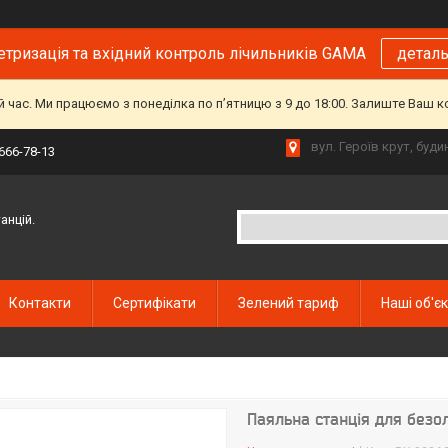
тризація та вхідний контроль лічильників GAMA
детал
й час. Ми працюємо з понеділка по пʼятницю з 9 до 18:00. Залиште Ваш 
вул. Героїв крут, буд
 666-78-13
анцій.
Контакти
Сертифікати
Зелений тариф
Наші об'є
Паяльна станція для безо