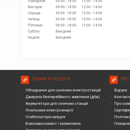
Понеділок
09:00
18:00
13:00
14:00
Вівторок
09:00
18:00
13:00
14:00
Середа
09:00
18:00
13:00
14:00
Четвер
09:00
18:00
13:00
14:00
Пʼятниця
09:00
18:00
13:00
14:00
Субота
Вихідний
Неділя
Вихідний
ТОВАРИ ТА ПОСЛУГИ
ПРО 
Обладнання для сонячних електростанцій
Відгуки
Джерела безперебійного живлення (дбж)
Контакт
Акумулятори для сонячних станцій
Про ком
Лічильники електроенергії
Сертифі
Стабілізатори напруги
Політика
Блискавкозахист і заземлення
Повернен