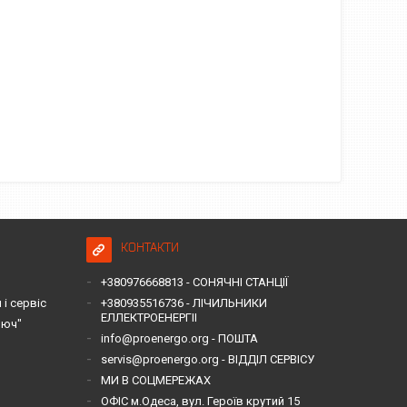
КОНТАКТИ
+380976668813 - СОНЯЧНІ СТАНЦІЇ
і сервіс
+380935516736 - ЛІЧИЛЬНИКИ
ЕЛЛЕКТРОЕНЕРГІІ
люч"
info@proenergo.org - ПОШТА
servis@proenergo.org - ВІДДІЛ СЕРВІСУ
МИ В СОЦМЕРЕЖАХ
ОФІС м.Одеса, вул. Героїв крутий 15