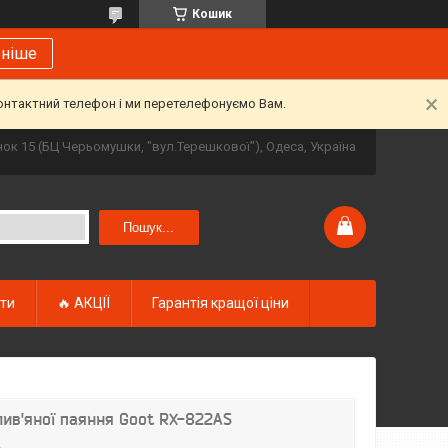
Кошик
ьніше
контактний телефон і ми перетелефонуємо Вам.
инок 15 (БЦ Черьомушки, "вул.Терешкової"), Одеса, Україна
Пошук...
кти
🔥 АКЦІЇ
Гарантія кращої ціни
лив'яної паяння Goot RX-822AS