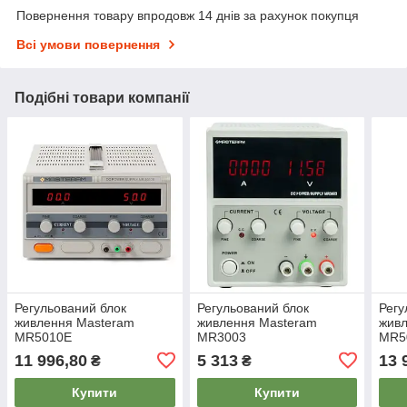
Повернення товару впродовж 14 днів за рахунок покупця
Всі умови повернення
Подібні товари компанії
Регульований блок
Регульований блок
Регу
живлення Masteram
живлення Masteram
жив
MR5010E
MR3003
MR5
11 996,80
5 313
13 
₴
₴
Купити
Купити