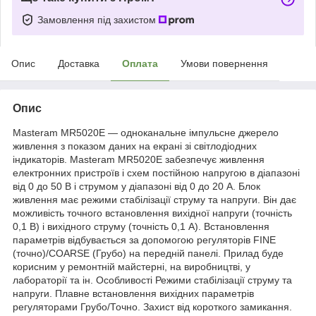
Замовлення під захистом
Опис
Доставка
Оплата
Умови повернення
Опис
Masteram MR5020E — одноканальне імпульсне джерело
живлення з показом даних на екрані зі світлодіодних
індикаторів. Masteram MR5020E забезпечує живлення
електронних пристроїв і схем постійною напругою в діапазоні
від 0 до 50 В і струмом у діапазоні від 0 до 20 А. Блок
живлення має режими стабілізації струму та напруги. Він дає
можливість точного встановлення вихідної напруги (точність
0,1 В) і вихідного струму (точність 0,1 A). Встановлення
параметрів відбувається за допомогою регуляторів FINE
(точно)/COARSE (Грубо) на передній панелі. Прилад буде
корисним у ремонтній майстерні, на виробництві, у
лабораторії та ін. Особливості Режими стабілізації струму та
напруги. Плавне встановлення вихідних параметрів
регуляторами Грубо/Точно. Захист від короткого замикання.