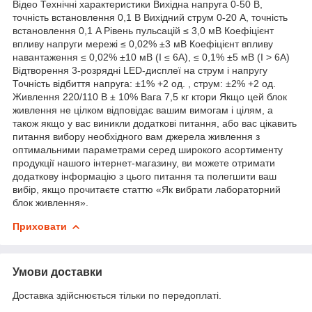
Відео Технічні характеристики Вихідна напруга 0-50 В,
точність встановлення 0,1 В Вихідний струм 0-20 A, точність
встановлення 0,1 A Рівень пульсацій ≤ 3,0 мВ Коефіцієнт
впливу напруги мережі ≤ 0,02% ±3 мВ Коефіцієнт впливу
навантаження ≤ 0,02% ±10 мВ (I ≤ 6A), ≤ 0,1% ±5 мВ (I > 6A)
Відтворення 3-розрядні LED-дисплеї на струм і напругу
Точність відбиття напруга: ±1% +2 од. , струм: ±2% +2 од.
Живлення 220/110 В ± 10% Вага 7,5 кг ктори Якщо цей блок
живлення не цілком відповідає вашим вимогам і цілям, а
також якщо у вас виникли додаткові питання, або вас цікавить
питання вибору необхідного вам джерела живлення з
оптимальними параметрами серед широкого асортименту
продукції нашого інтернет-магазину, ви можете отримати
додаткову інформацію з цього питання та полегшити ваш
вибір, якщо прочитаєте статтю «Як вибрати лабораторний
блок живлення».
Приховати
Умови доставки
Доставка здійснюється тільки по передоплаті.