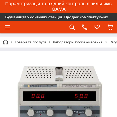
Параметризація та вхідний контроль лічильників
GAMA
Будівництво сонячних станцій. Продаж комплектуючих
Товари та послуги
Лабораторні блоки живлення
Рег