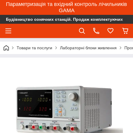
Параметризація та вхідний контроль лічильників
GAMA
Будівництво сонячних станцій. Продаж комплектуючих
Товари та послуги
Лабораторні блоки живлення
Про