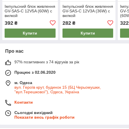
Імпульсний блок живлення
Імпульсний блок живлення
Імпу
GV-SAS-C 12V5A (60W) с
GV-SAS-C 12V3A (36W) с
GV-
вилкой
вилкой
(60
392
282
322
₴
₴
Купити
Купити
Про нас
97% позитивних з 74 відгуків за рік
Працює з 02.06.2020
м. Одеса
вул. Героїв крут, будинок 15 (БЦ Черьомушки,
"вул.Терешкової"), Одеса, Україна
Контакти
Сьогодні вихідний
Показати весь графік роботи