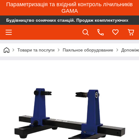
Параметризація та вхідний контроль лічильників
GAMA
Будівництво сонячних станцій. Продаж комплектуючих
Товари та послуги
Паяльное оборудование
Допоміж