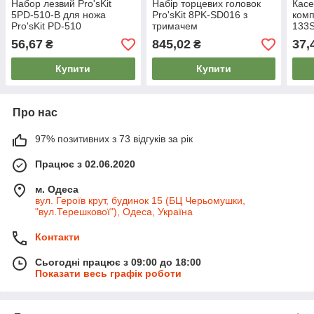
Набор лезвий Pro'sKit
Набір торцевих головок
Касе
5PD-510-B для ножа
Pro'sKit 8PK-SD016 з
комп
Pro'sKit PD-510
тримачем
133
56,67
845,02
37,
₴
₴
Купити
Купити
Про нас
97% позитивних з 73 відгуків за рік
Працює з 02.06.2020
м. Одеса
вул. Героїв крут, будинок 15 (БЦ Черьомушки,
"вул.Терешкової"), Одеса, Україна
Контакти
Сьогодні працює з 09:00 до 18:00
Показати весь графік роботи