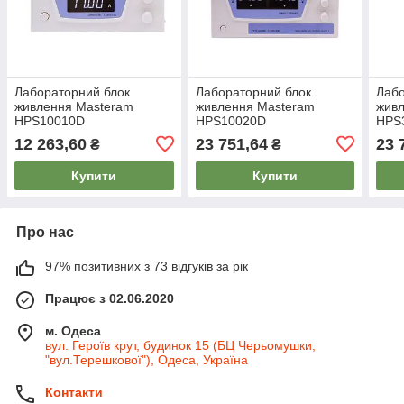
Лабораторний блок
Лабораторний блок
Лабо
живлення Masteram
живлення Masteram
жив
HPS10010D
HPS10020D
HPS
12 263,60
23 751,64
23 
₴
₴
Купити
Купити
Про нас
97% позитивних з 73 відгуків за рік
Працює з 02.06.2020
м. Одеса
вул. Героїв крут, будинок 15 (БЦ Черьомушки,
"вул.Терешкової"), Одеса, Україна
Контакти