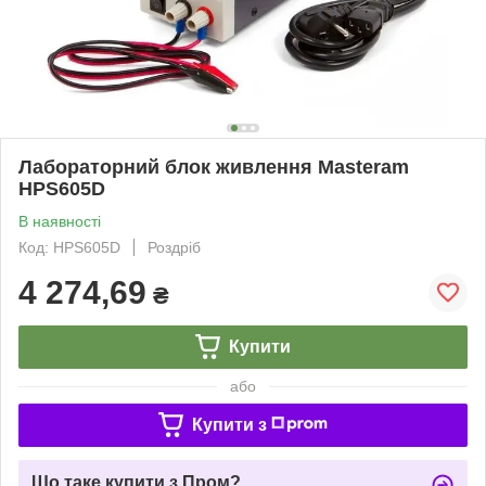
Лабораторний блок живлення Masteram
HPS605D
В наявності
Код: HPS605D
Роздріб
4 274,69
₴
Купити
або
Купити з
Що таке купити з Пром?