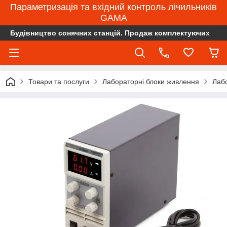
Параметризація та вхідний контроль лічильників
GAMA
Будівництво сонячних станцій. Продаж комплектуючих
Товари та послуги
Лабораторні блоки живлення
Лаб