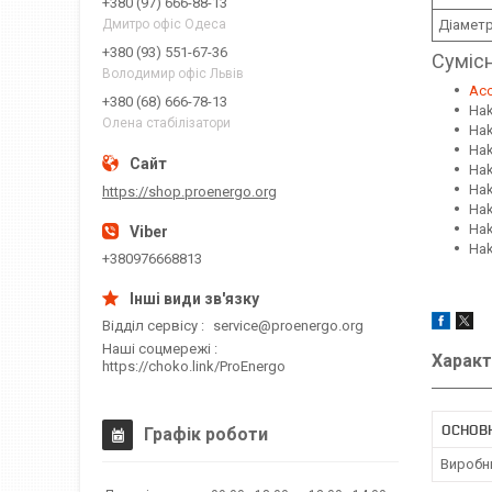
+380 (97) 666-88-13
Дмитро офіс Одеса
Діаметр
+380 (93) 551-67-36
Сумісн
Володимир офіс Львів
Acc
+380 (68) 666-78-13
Hak
Олена стабілізатори
Hak
Hak
Hak
Hak
https://shop.proenergo.org
Hak
Hak
Hak
+380976668813
Відділ сервісу
service@proenergo.org
Наші соцмережі
Характ
https://choko.link/ProEnergo
ОСНОВН
Графік роботи
Виробн