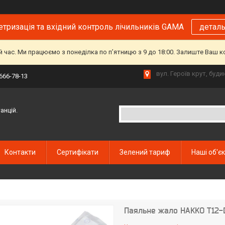
тризація та вхідний контроль лічильників GAMA
детал
й час. Ми працюємо з понеділка по пʼятницю з 9 до 18:00. Залиште Ваш 
вул. Героїв крут, буд
 666-78-13
анцій.
Контакти
Сертифікати
Зелений тариф
Наші об'є
Паяльне жало HAKKO T12-