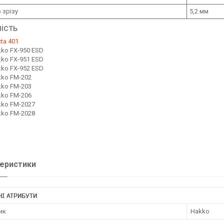
 зрізу
5,2 мм
ість
ta 401
ko FX-950 ESD
ko FX-951 ESD
ko FX-952 ESD
ko FM-202
ko FM-203
ko FM-206
ko FM-2027
ko FM-2028
еристики
І АТРИБУТИ
ик
Hakko