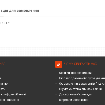
ація для замовлення
17,31 ₴
НАС
ЧОМУ ОБИРАЮТЬ НАС
Офіційні представники
и
Післяпродажне обслуговування 
панію
Оформлення документів "під к
кати
Гнучка система знижок і акцій
 конфіденційності
Досвід нашої команди
ня і гарантія
Широкий асортимент