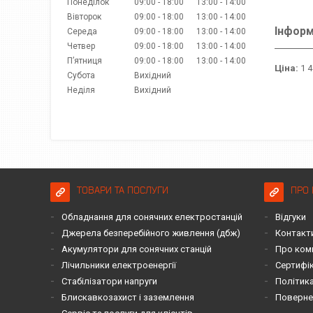
Понеділок
09:00
18:00
13:00
14:00
Вівторок
09:00
18:00
13:00
14:00
Інформ
Середа
09:00
18:00
13:00
14:00
Четвер
09:00
18:00
13:00
14:00
Пʼятниця
09:00
18:00
13:00
14:00
Ціна:
1 4
Субота
Вихідний
Неділя
Вихідний
ТОВАРИ ТА ПОСЛУГИ
ПРО 
Обладнання для сонячних електростанцій
Відгуки
Джерела безперебійного живлення (дбж)
Контакт
Акумулятори для сонячних станцій
Про ком
Лічильники електроенергії
Сертифі
Стабілізатори напруги
Політика
Блискавкозахист і заземлення
Повернен