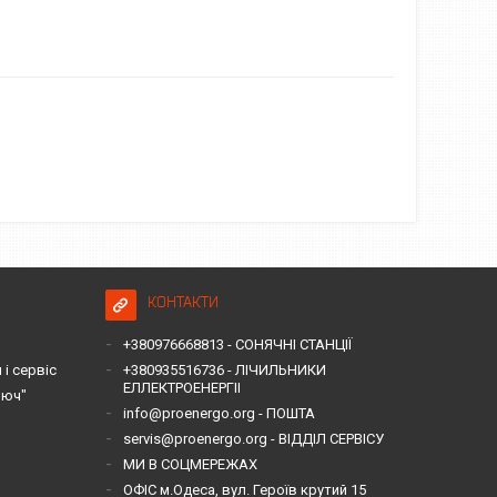
КОНТАКТИ
+380976668813 - СОНЯЧНІ СТАНЦІЇ
і сервіс
+380935516736 - ЛІЧИЛЬНИКИ
ЕЛЛЕКТРОЕНЕРГІІ
люч"
info@proenergo.org - ПОШТА
servis@proenergo.org - ВІДДІЛ СЕРВІСУ
МИ В СОЦМЕРЕЖАХ
ОФІС м.Одеса, вул. Героїв крутий 15