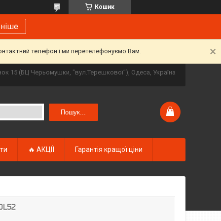
Кошик
ьніше
контактний телефон і ми перетелефонуємо Вам.
инок 15 (БЦ Черьомушки, "вул.Терешкової"), Одеса, Україна
Пошук...
кти
🔥 АКЦІЇ
Гарантія кращої ціни
DL52