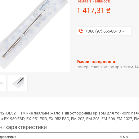
Немає в наявності
1 417,31 ₴
+380 (97) 666-88-13
повернення товару протягом 14
12-DL52
— змінне паяльне жало з двостороннім зрізом для точного паян
ko FX-950 ESD, FX-951 ESD, FX-952 ESD, FM-202, FM-203, FM-206, FM-2027, F
ні характеристики
 довжина
16 мм