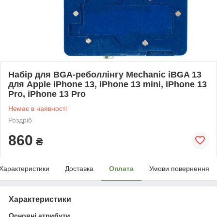
Набір для BGA-реболлінгу Mechanic iBGA 13
для Apple iPhone 13, iPhone 13 mini, iPhone 13
Pro, iPhone 13 Pro
Немає в наявності
Роздріб
860
₴
Характеристики
Доставка
Оплата
Умови повернення
Характеристики
Основні атрибути