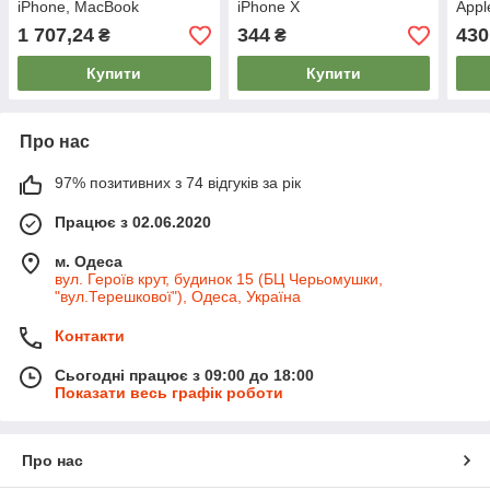
iPhone, MacBook
iPhone X
Appl
XS 
1 707,24
344
430
₴
₴
Купити
Купити
Про нас
97% позитивних з 74 відгуків за рік
Працює з 02.06.2020
м. Одеса
вул. Героїв крут, будинок 15 (БЦ Черьомушки,
"вул.Терешкової"), Одеса, Україна
Контакти
Сьогодні працює з 09:00 до 18:00
Показати весь графік роботи
Про нас