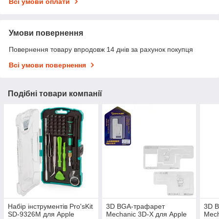
Всі умови оплати
Умови повернення
Повернення товару впродовж 14 днів за рахунок покупця
Всі умови повернення
Подібні товари компанії
Набір інструментів Pro'sKit
3D BGA-трафарет
3D 
SD-9326M для Apple
Mechanic 3D-X для Apple
Mech