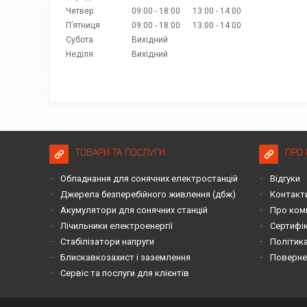
Четвер
09:00
18:00
13:00
14:00
Пʼятниця
09:00
18:00
13:00
14:00
Субота
Вихідний
Неділя
Вихідний
ТОВАРИ ТА ПОСЛУГИ
ПРО 
Обладнання для сонячних електростанцій
Відгуки
Джерела безперебійного живлення (дбж)
Контакт
Акумулятори для сонячних станцій
Про ком
Лічильники електроенергії
Сертифі
Стабілізатори напруги
Політика
Блискавкозахист і заземлення
Повернен
Сервіс та послуги для клієнтів