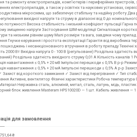
ня та ремонту електроприладів, комп'ютерів і периферійних пристроїв, з
ннях електроприладів, а також у освітніх та наукових установах, серві
одуктивна мікросхема, що забезпечує стабільну та надійну роботу Два р
егулювання вихідної напруги та струму в діапазоні від 0 до номінально
єю потужності Висока стабільність і низький коефіцієнт пульсації Гарна 
му зміщенню напруги Застосування ШІМ-модуляції Сигналізація коротко
ури та низьким рівнем шуму Малі розміри та вага, завдяки чому прилад
ння Гнучке керування і простота експлуатації Гарантія від виробника тер
 пошкоджень і несанкціонованого втручання в роботу приладу Технічні ха
ть 2000 Вт Вихідна напруга 0 - 100 В (регульоване) Роздільна здатність вих
ваний) Роздільна здатність вихідного струму 0,01 А Кількість каналів 1 Р
ація навантаження ≤ 0,5% + 20 мВ Імпульсні перешкоди ≤ 0,5% В p-p Режим 
ація навантаження ≤ 0,5% + 20 мА Імпульсні перешкоди ≤ 0,5% А p-p Захи
✓ Захист від короткого замикання ✓ Захист від перегрівання ✓ Тип стабі
ння Активне, вентилятор Фізичні характеристики Робоча температура 0 
Матеріал Неіржавка сталь, алюміній, метал, сталь, латунь, мідь, пластик 
рний блок живлення Masteram HPS10020D — 1 шт. Кабель живлення — 1 шт.
ація для замовлення
751,64 ₴