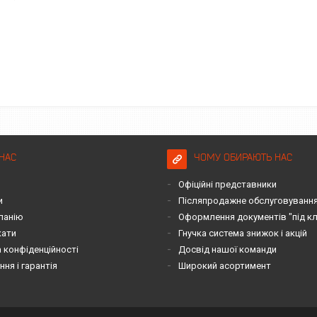
НАС
ЧОМУ ОБИРАЮТЬ НАС
Офіційні представники
и
Післяпродажне обслуговування 
панію
Оформлення документів "під к
кати
Гнучка система знижок і акцій
 конфіденційності
Досвід нашої команди
ня і гарантія
Широкий асортимент