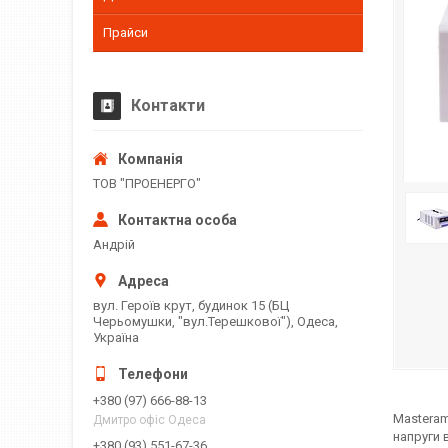
Прайси
Контакти
ТОВ "ПРОЕНЕРГО"
Андрій
вул. Героїв крут, будинок 15 (БЦ
Черьомушки, "вул.Терешкової"), Одеса,
Україна
+380 (97) 666-88-13
Masteram
Дмитро офіс Одеса
напруги 
+380 (93) 551-67-36