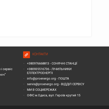
КОНТАКТИ
+380976668813 - СОНЯЧНІ СТАНЦІЇ
і сервіс
+380935516736 - ЛІЧИЛЬНИКИ
ЕЛЛЕКТРОЕНЕРГІІ
люч"
info@proenergo.org - ПОШТА
servis@proenergo.org - ВІДДІЛ СЕРВІСУ
МИ В СОЦМЕРЕЖАХ
ОФІС м.Одеса, вул. Героїв крутий 15