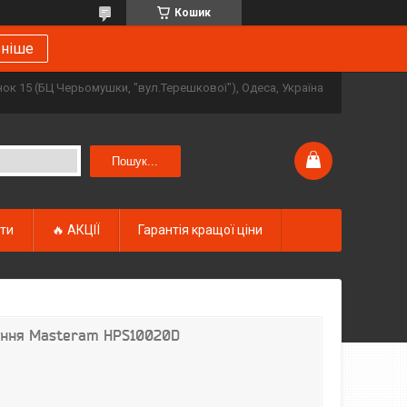
Кошик
ьніше
инок 15 (БЦ Черьомушки, "вул.Терешкової"), Одеса, Україна
Пошук...
кти
🔥 АКЦІЇ
Гарантія кращої ціни
ення Masteram HPS10020D