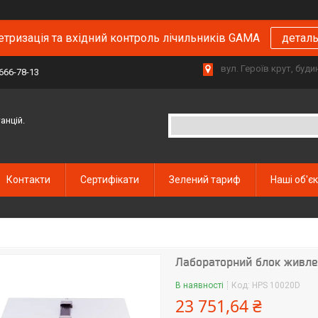
тризація та вхідний контроль лічильників GAMA
детал
вул. Героїв крут, буд
 666-78-13
анцій.
Контакти
Сертифікати
Зелений тариф
Наші об'є
Лабораторний блок живл
В наявності
Код:
HPS 10020D
23 751,64 ₴