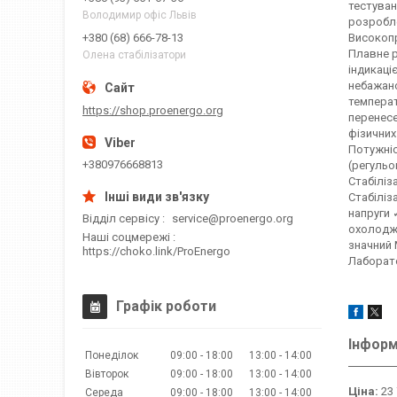
тестуван
Володимир офіс Львів
розробле
Високопр
+380 (68) 666-78-13
Плавне р
Олена стабілізатори
індикаці
небажано
температ
https://shop.proenergo.org
перенесе
фізичних
Потужніс
+380976668813
(регульо
Стабіліз
Стабіліз
напруги 
Відділ сервісу
service@proenergo.org
охолодже
Наші соцмережі
значний 
https://choko.link/ProEnergo
Лаборато
Графік роботи
Інформ
Понеділок
09:00
18:00
13:00
14:00
Вівторок
09:00
18:00
13:00
14:00
Ціна:
23 
Середа
09:00
18:00
13:00
14:00