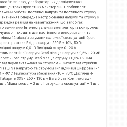
асобів зв'язку, у лабораторних дослідженнях і
сних центрах і приватних майстерень. Особливості
ежими роботи: постійної напруги та постійного струму
го значення Попереднє настроювання напруги та струму з
перехідна реакція на навантаження, що запобігає
го замикання Інтелектуальний вентилятор із контролем
 чудово підходить для настільного використання та
міном 12 місяців за умови належної експлуатації, брак
рактеристики Вхідна напруга 220 В ± 10%, 50 Гц
ідної напруги 0,01 В Вихідний струм 0 - 20 А
ежим постійної напруги Стабілізація напруги ≤ 0,5% + 20 мВ
постійного струму Стабілізація струму ≤ 0,5% + 20 мА
ст від перевантаження за струмом ✓ Захист від стрибків
лізації За напругою та струмом Тип індикації Цифрова Тип
~ 40°C Температура зберігання -10 ~ 70°C Дисплей 4-
Габарити 335 × 260 × 130 мм Вага 5,5 кг Комплектація
 Мідна клема — 2 шт. Інструкція з експлуатації — 1 шт.