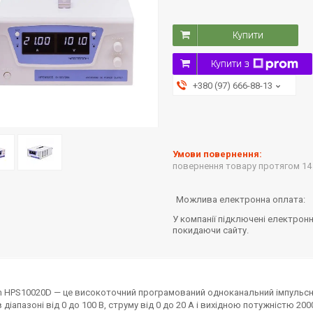
Купити
Купити з
+380 (97) 666-88-13
повернення товару протягом 14
У компанії підключені електронн
покидаючи сайту.
 HPS10020D — це високоточний програмований одноканальний імпульсн
в діапазоні від 0 до 100 В, струму від 0 до 20 А і вихідною потужністю 2