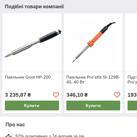
Подібні товари компанії
Паяльник Goot HP-200
Паяльник Pro'sKit SI-129B-
Підс
40, 40 Вт
Pro'
3 235,87
346,10
193
₴
₴
Купити
Купити
Про нас
97% позитивних з 74 відгуків за рік