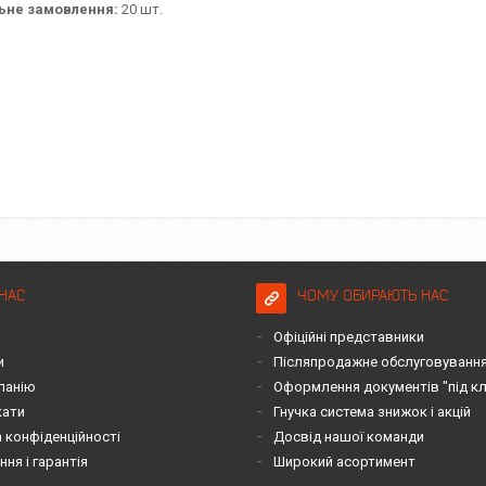
ьне замовлення:
20 шт.
НАС
ЧОМУ ОБИРАЮТЬ НАС
Офіційні представники
и
Післяпродажне обслуговування 
панію
Оформлення документів "під к
кати
Гнучка система знижок і акцій
 конфіденційності
Досвід нашої команди
ня і гарантія
Широкий асортимент