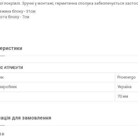
ї покрівлі. Зручні у монтажі, герметична сполука забезпечується застос
жина блоку - 31см
ота блоку - 7см
еристики
І АТРИБУТИ
ик
Proenergo
 виробник
Україна
70 мм
ація для замовлення
 ₴