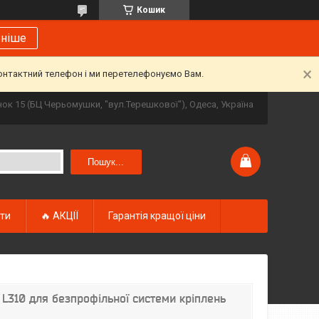
Кошик
ьніше
контактний телефон і ми перетелефонуємо Вам.
инок 15 (БЦ Черьомушки, "вул.Терешкової"), Одеса, Україна
Пошук...
кти
🔥 АКЦІЇ
Гарантія кращої ціни
L310 для безпрофільної системи кріплень