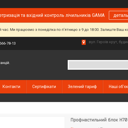
тризація та вхідний контроль лічильників GAMA
детал
й час. Ми працюємо з понеділка по пʼятницю з 9 до 18:00. Залиште Ваш 
вул. Героїв крут, буд
 666-78-13
анцій.
Контакти
Сертифікати
Зелений тариф
Наші об'є
Профнастильний блок H70 