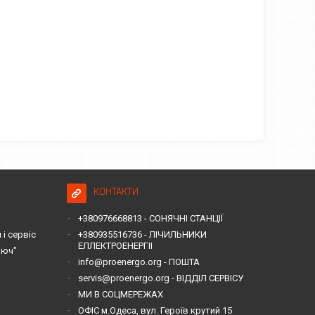
КОНТАКТИ
+380976668813 - СОНЯЧНІ СТАНЦІЇ
і сервіс
+380935516736 - ЛІЧИЛЬНИКИ
ЕЛЛЕКТРОЕНЕРГІІ
люч"
info@proenergo.org - ПОШТА
servis@proenergo.org - ВІДДІЛ СЕРВІСУ
МИ В СОЦМЕРЕЖАХ
ОФІС м.Одеса, вул. Героїв крутий 15