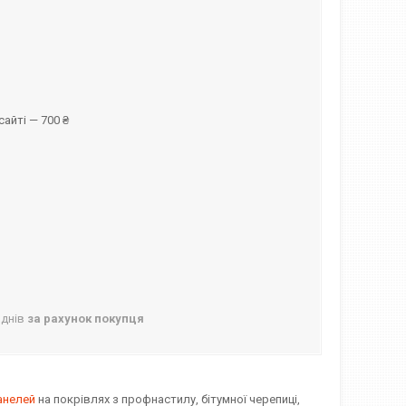
айті — 700 ₴
 днів
за рахунок покупця
анелей
на покрівлях з профнастилу, бітумної черепиці,