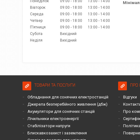
Понеділок
09:00
18:00
13:00
14:00
Мінімал
Вівторок
09:00
18:00
13:00
14:00
Середа
09:00
18:00
13:00
14:00
Четвер
09:00
18:00
13:00
14:00
Пʼятниця
09:00
18:00
13:00
14:00
Субота
Вихідний
Неділя
Вихідний
ТОВАРИ ТА ПОСЛУГИ
ПРО 
Обладнання для сонячних електростанцій
Відгуки
Джерела безперебійного живлення (дбж)
Контакт
Акумулятори для сонячних станцій
Про ком
Лічильники електроенергії
Сертифі
Стабілізатори напруги
Політика
Блискавкозахист і заземлення
Повернен