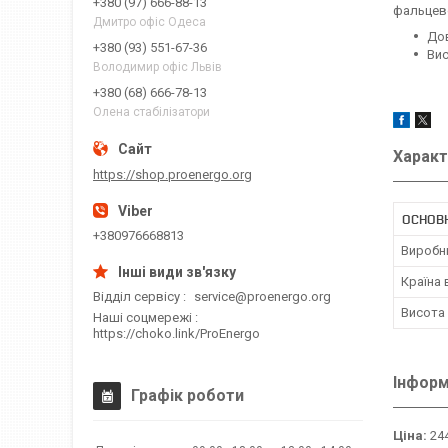
+380 (97) 666-88-13
фальцево
Дмитро офіс Одеса
Дов
+380 (93) 551-67-36
Вис
Володимир офіс Львів
+380 (68) 666-78-13
Олена стабілізатори
Характ
https://shop.proenergo.org
ОСНОВН
+380976668813
Виробн
Країна
Відділ сервісу
service@proenergo.org
Висота
Наші соцмережі
https://choko.link/ProEnergo
Інформ
Графік роботи
Ціна:
244