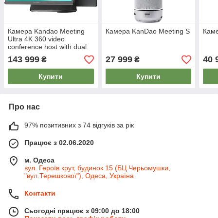
Камера Kandao Meeting
Камера KanDao Meeting S
Каме
Ultra 4K 360 video
conference host with dual
screen (MT1001)
143 999
27 999
40 
₴
₴
Купити
Купити
Про нас
97% позитивних з 74 відгуків за рік
Працює з 02.06.2020
м. Одеса
вул. Героїв крут, будинок 15 (БЦ Черьомушки,
"вул.Терешкової"), Одеса, Україна
Контакти
Сьогодні працює з 09:00 до 18:00