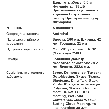
Дальність збору: 5.5 м
Чутливість: -38 дБ
Приглушення акустичного
відлуння Покращення
голосу Приглушення шуму
мікрофона
Наявність
В наявності
Операційна система
Androind
Пульт дистанційного
Висота: 160 мм; Ширина: 42
керування
мм; Товщина: 21 мм
Підтримка карт пам'яті
MicroSD у форматі FAT32
(Максимум 256ГБ)
Розміри
Зовнішній діаметр
головного пристрою: 78.2
мм; Висота: 282.6 мм;
Сумісність програмного
Zoom, Конференція Tencent,
забезпечення
GotoMeeting, Skype, Teams,
Bluejeans, Ding Talk, Slack,
ViLiN-HD відеоконференція,
Polycom, Starleaf, Google
Meet, HUAWEI CLOUD
Meeting, WoCloud
Conference, Cisco WebEx,
Surfing Cloud Meeting; та
інші платформи для