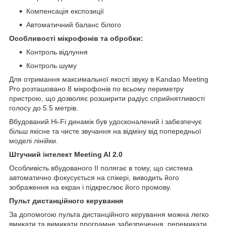
Компенсація експозиції
Автоматичний баланс білого
Особливості мікрофонів та обробки:
Контроль відлуння
Контроль шуму
Для отримання максимальної якості звуку в Kandao Meeting
Pro розташовано 8 мікрофонів по всьому периметру
пристрою, що дозволяє розширити радіус сприйнятливості
голосу до 5.5 метрів.
Вбудований Hi-Fi динамік був удосконалений і забезпечує
більш якісне та чисте звучання на відміну від попередньої
моделі лінійки.
Штучний інтелект Meeting AI 2.0
Особливість вбудованого ІІ полягає в тому, що система
автоматично фокусується на спікері, виводить його
зображення на екран і підкреслює його промову.
Пульт дистанційного керування
За допомогою пульта дистанційного керування можна легко
вмикати та вимикати програмне забезпечення, перемикати