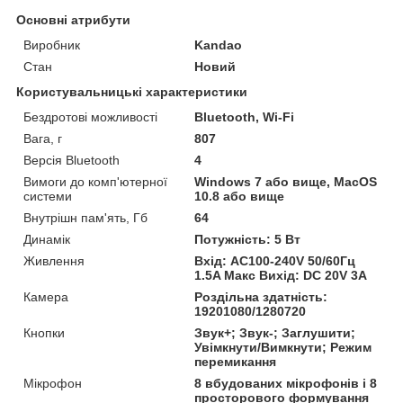
Основні атрибути
Виробник
Kandao
Стан
Новий
Користувальницькі характеристики
Бездротові можливості
Bluetooth, Wi-Fi
Вага, г
807
Версія Bluetooth
4
Вимоги до комп'ютерної
Windows 7 або вище, MacOS
системи
10.8 або вище
Внутрішн пам'ять, Гб
64
Динамік
Потужність: 5 Вт
Живлення
Вхід: AC100-240V 50/60Гц
1.5A Макс Вихід: DC 20V 3A
Камера
Роздільна здатність:
19201080/1280720
Кнопки
Звук+; Звук-; Заглушити;
Увімкнути/Вимкнути; Режим
перемикання
Мікрофон
8 вбудованих мікрофонів і 8
просторового формування