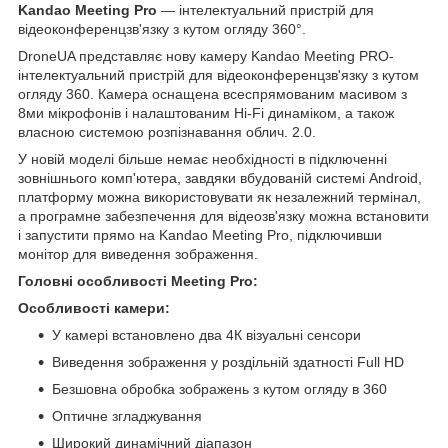
Kandao Meeting Pro
— інтелектуальний пристрій для
відеоконференцзв'язку з кутом огляду 360°.
DroneUA представляє нову камеру Kandao Meeting PRO-
інтелектуальний пристрій для відеоконференцзв'язку з кутом
огляду 360. Камера оснащена всеспрямованим масивом з
8ми мікрофонів і налаштованим Hi-Fi динаміком, а також
власною системою розпізнавання облич. 2.0.
У новій моделі більше немає необхідності в підключенні
зовнішнього комп'ютера, завдяки вбудованій системі Android,
платформу можна використовувати як незалежний термінал,
а програмне забезпечення для відеозв'язку можна встановити
і запустити прямо на Kandao Meeting Pro, підключивши
монітор для виведення зображення.
Головні особливості Meeting Pro:
Особливості камери:
У камері встановлено два 4К візуальні сенсори
Виведення зображення у роздільній здатності Full HD
Безшовна обробка зображень з кутом огляду в 360
Оптичне згладжування
Широкий динамічний діапазон