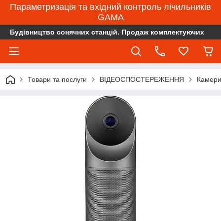
Параметризація та вхідний контроль лічильників
GAMA
Будівництво сонячних станцій. Продаж комплектуючих
Товари та послуги
ВІДЕОСПОСТЕРЕЖЕННЯ
Камери