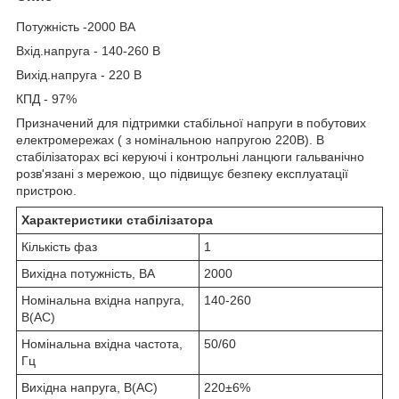
Потужність -2000 ВА
Вхід.напруга - 140-260 В
Вихід.напруга - 220 В
КПД - 97%
Призначений для підтримки стабільної напруги в побутових
електромережах ( з номінальною напругою 220В). В
стабілізаторах всі керуючі і контрольні ланцюги гальванічно
розв'язані з мережою, що підвищує безпеку експлуатації
пристрою.
Характеристики стабілізатора
Кількість фаз
1
Вихідна потужність, ВА
2000
Номінальна вхідна напруга,
140-260
В(АС)
Номінальна вхідна частота,
50/60
Гц
Вихідна напруга, В(АС)
220±6%