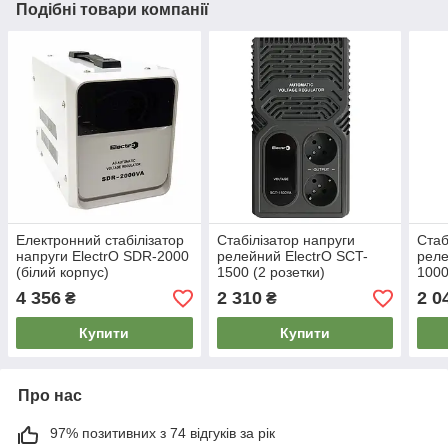
Подібні товари компанії
Електронний стабілізатор
Стабілізатор напруги
Стаб
напруги ElectrO SDR-2000
релейний ElectrO SCT-
реле
(білий корпус)
1500 (2 розетки)
1000
4 356
2 310
2 0
₴
₴
Купити
Купити
Про нас
97% позитивних з 74 відгуків за рік