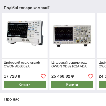
Подібні товари компанії
Цифровий осцилограф
Цифровий осцилограф
Циф
OWON ADS802A
OWON XDS2102A VDA
OWO
17 728
25 468,82
24 
₴
₴
Купити
Купити
Про нас