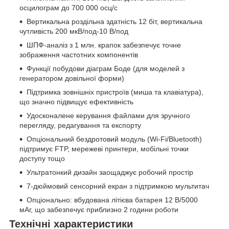
осцилограм до 700 000 осц/с
Вертикальна роздільна здатність 12 біт, вертикальна
чутливість 200 мкВ/под-10 В/под
ШПФ-аналіз з 1 млн. крапок забезпечує точне
зображення частотних компонентів
Функції побудови діаграм Боде (для моделей з
генератором довільної форми)
Підтримка зовнішніх пристроїв (миша та клавіатура),
що значно підвищує ефективність
Удосконалене керування файлами для зручного
перегляду, редагування та експорту
Опціональний бездротовий модуль (Wi-Fi/Bluetooth)
підтримує FTP, мережеві принтери, мобільні точки
доступу тощо
Ультратонкий дизайн заощаджує робочий простір
7-дюймовий сенсорний екран з підтримкою мультитач
Опціонально: вбудована літієва батарея 12 В/5000
мАг, що забезпечує приблизно 2 години роботи
Технічні характеристики