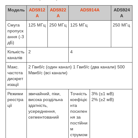
Модель
ADS912
ADS922
ADS914A
ADS924
A
A
A
Смуга
125 МГц
250 МГц
125 МГц
250 МГц
пропуск
ання (-3
дБ)
Кількість
2
4
каналів
Макс.
2 Гвиб/с (один канал) 1 Гвиб/с (два канали) 500
частота
Мвиб/с (всі канали)
дискрет
изації
Режими
звичайний, піки,
Точність
3% (≤1 мВ)
реєстра
висока роздільна
коефіціє
2% (≥2 мВ)
ції
здатність,
нта
усереднення,
посилен
сегментований
ня за
постійни
м
струмом