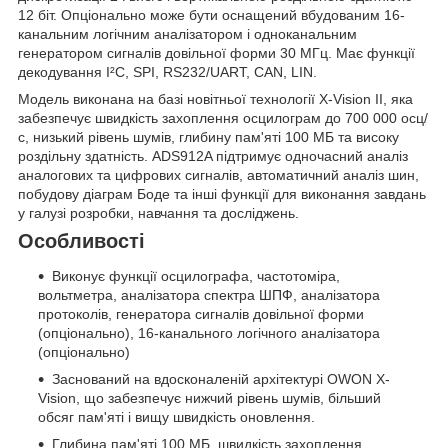
12 біт. Опціонально може бути оснащений вбудованим 16-
канальним логічним аналізатором і одноканальним
генератором сигналів довільної форми 30 МГц. Має функції
декодування I²C, SPI, RS232/UART, CAN, LIN.
Модель виконана на базі новітньої технології X-Vision II, яка
забезпечує швидкість захоплення осцилограм до 700 000 осц/
с, низький рівень шумів, глибину пам'яті 100 МБ та високу
роздільну здатність. ADS912A підтримує одночасний аналіз
аналогових та цифрових сигналів, автоматичний аналіз шин,
побудову діаграм Боде та інші функції для виконання завдань
у галузі розробки, навчання та досліджень.
Особливості
Виконує функції осцилографа, частотоміра,
вольтметра, аналізатора спектра ШПФ, аналізатора
протоколів, генератора сигналів довільної форми
(опціонально), 16-канального логічного аналізатора
(опціонально)
Заснований на вдосконаленій архітектурі OWON X-
Vision, що забезпечує нижчий рівень шумів, більший
обсяг пам'яті і вищу швидкість оновлення.
Глибина пам'яті 100 MБ, швидкість захоплення