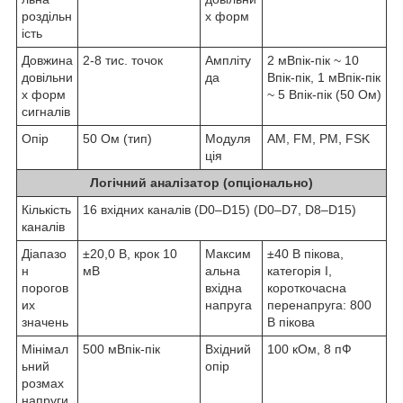
роздільн
х форм
ість
Довжина
2-8 тис. точок
Ампліту
2 мВпік-пік ~ 10
довільни
да
Впік-пік, 1 мВпік-пік
х форм
~ 5 Впік-пік (50 Ом)
сигналів
Опір
50 Ом (тип)
Модуля
AM, FM, PM, FSK
ція
Логічний аналізатор (опціонально)
Кількість
16 вхідних каналів (D0–D15) (D0–D7, D8–D15)
каналів
Діапазо
±20,0 В, крок 10
Максим
±40 В пікова,
н
мВ
альна
категорія I,
порогов
вхідна
короткочасна
их
напруга
перенапруга: 800
значень
В пікова
Мінімал
500 мВпік-пік
Вхідний
100 кОм, 8 пФ
ьний
опір
розмах
напруги