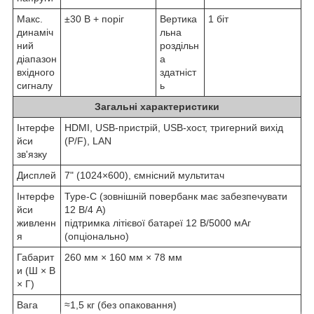
Макс.
±30 В + поріг
Вертика
1 біт
динаміч
льна
ний
роздільн
діапазон
а
вхідного
здатніст
сигналу
ь
Загальні характеристики
Інтерфе
HDMI, USB-пристрій, USB-хост, тригерний вихід
йси
(P/F), LAN
зв'язку
Дисплей
7" (1024×600), ємнісний мультитач
Інтерфе
Type-C (зовнішній повербанк має забезпечувати
йси
12 В/4 А)
живленн
підтримка літієвої батареї 12 В/5000 мАг
я
(опціонально)
Габарит
260 мм × 160 мм × 78 мм
и (Ш × В
× Г)
Вага
≈1,5 кг (без опаковання)