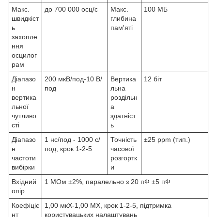
Макс.
до 700 000 осц/с
Макс.
100 МБ
швидкіст
глибина
ь
пам'яті
захопле
ння
осцилог
рам
Діапазо
200 мкВ/под-10 В/
Вертика
12 біт
н
под
льна
вертика
роздільн
льної
а
чутливо
здатніст
сті
ь
Діапазо
1 нс/под - 1000 с/
Точність
±25 ppm (тип.)
н
под, крок 1-2-5
часової
частоти
розгортк
вибірки
и
Вхідний
1 МОм ±2%, паралельно з 20 пФ ±5 пФ
опір
Коефіціє
1,00 мкX-1,00 MX, крок 1-2-5, підтримка
нт
користувацьких налаштувань