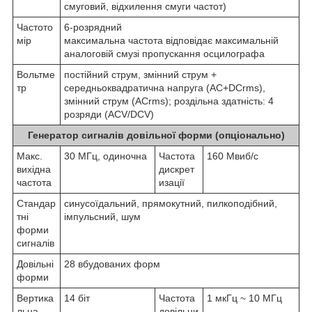
смуговий, відхилення смуги частот)
Частото
6-розрядний
мір
максимальна частота відповідає максимальній
аналоговій смузі пропускання осцилографа
Вольтме
постійний струм, змінний струм +
тр
середньоквадратична напруга (AC+DCrms),
змінний струм (ACrms); роздільна здатність: 4
розряди (ACV/DCV)
Генератор сигналів довільної форми (опціонально)
Макс.
30 МГц, одиночна
Частота
160 Мвиб/с
вихідна
дискрет
частота
изації
Стандар
синусоїдальний, прямокутний, пилкоподібний,
тні
імпульсний, шум
форми
сигналів
Довільні
28 вбудованих форм
форми
Вертика
14 біт
Частота
1 мкГц ~ 10 МГц
льна
довільни