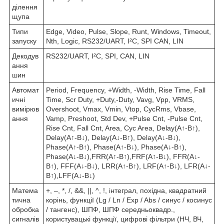
ділення
щупа
Типи
Edge, Video, Pulse, Slope, Runt, Windows, Timeout,
запуску
Nth, Logic, RS232/UART, I²C, SPI CAN, LIN
Декодув
RS232/UART, I²C, SPI, CAN, LIN
ання
шин
Автомат
Period, Frequency, +Width, -Width, Rise Time, Fall
ичні
Time, Scr Duty, +Duty,-Duty, Vavg, Vpp, VRMS,
вимірюв
Overshoot, Vmax, Vmin, Vtop, CycRms, Vbase,
ання
Vamp, Preshoot, Std Dev, +Pulse Cnt, -Pulse Cnt,
Rise Cnt, Fall Cnt, Area, Cyc Area, Delay(A↑-B↑),
Delay(A↑-B↓), Delay(A↓-B↑), Delay(A↓-B↓),
Phase(A↑-B↑), Phase(A↑-B↓), Phase(A↓-B↑),
Phase(A↓-B↓),FRR(A↑-B↑),FRF(A↑-B↓), FFR(A↓-
B↑), FFF(A↓-B↓), LRR(A↑-B↑), LRF(A↑-B↓), LFR(A↓-
B↑),LFF(A↓-B↓)
Матема
+, –, *, /, &&, ||, ^, !, інтеграл, похідна, квадратний
тична
корінь, функції (Lg / Ln / Exp / Abs / синус / косинус
обробка
/ тангенс), ШПФ, ШПФ середньоквадр.,
сигналів
користувацькі функції, цифрові фільтри (НЧ, ВЧ,