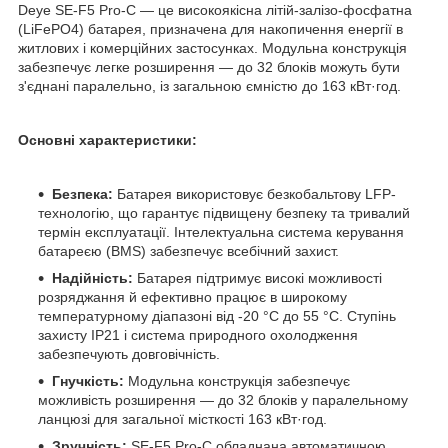
Deye SE-F5 Pro-C — це високоякісна літій-залізо-фосфатна
(LiFePO4) батарея, призначена для накопичення енергії в
житлових і комерційних застосунках. Модульна конструкція
забезпечує легке розширення — до 32 блоків можуть бути
з'єднані паралельно, із загальною ємністю до 163 кВт·год.
Основні характеристики:
Безпека:
Батарея використовує безкобальтову LFP-
технологію, що гарантує підвищену безпеку та тривалий
термін експлуатації. Інтелектуальна система керування
батареєю (BMS) забезпечує всебічний захист.
Надійність:
Батарея підтримує високі можливості
розряджання й ефективно працює в широкому
температурному діапазоні від -20 °C до 55 °C. Ступінь
захисту IP21 і система природного охолодження
забезпечують довговічність.
Гнучкість:
Модульна конструкція забезпечує
можливість розширення — до 32 блоків у паралельному
ланцюзі для загальної місткості 163 кВт·год.
Зручність:
SE-F5 Pro-C обладнана автоматичною