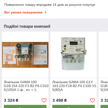
Повернення товару впродовж 14 днів за рахунок покупця
Всі умови повернення
Подібні товари компанії
Лічильник GAMA 100
Лічильник GAMA 100 G1Y
Ліч
G1B.154.220.F3.B2.P4.C310.V1,
163.220.F18.B2.P4.C100.V1.R1.H6
G1B.
5(100)А 1-ф., кл. т. 1,
5(80)A
5(100
багатотарифний, Elgama
бага
3 324
3 498
3 3
₴
₴