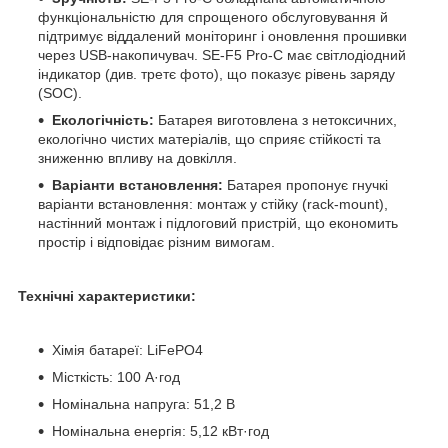
функціональністю для спрощеного обслуговування й
підтримує віддалений моніторинг і оновлення прошивки
через USB-накопичувач. SE-F5 Pro-C має світлодіодний
індикатор (див. третє фото), що показує рівень заряду
(SOC).
Екологічність:
Батарея виготовлена з нетоксичних,
екологічно чистих матеріалів, що сприяє стійкості та
зниженню впливу на довкілля.
Варіанти встановлення:
Батарея пропонує гнучкі
варіанти встановлення: монтаж у стійку (rack-mount),
настінний монтаж і підлоговий пристрій, що економить
простір і відповідає різним вимогам.
Технічні характеристики:
Хімія батареї: LiFePO4
Місткість: 100 А·год
Номінальна напруга: 51,2 В
Номінальна енергія: 5,12 кВт·год