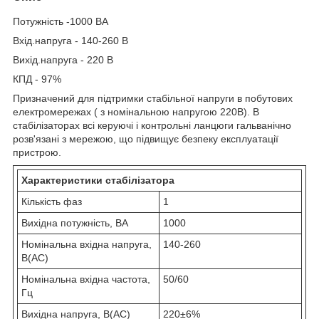
Потужність -1000 ВА
Вхід.напруга - 140-260 В
Вихід.напруга - 220 В
КПД - 97%
Призначений для підтримки стабільної напруги в побутових
електромережах ( з номінальною напругою 220В). В
стабілізаторах всі керуючі і контрольні ланцюги гальванічно
розв'язані з мережою, що підвищує безпеку експлуатації
пристрою.
Характеристики стабілізатора
Кількість фаз
1
Вихідна потужність, ВА
1000
Номінальна вхідна напруга,
140-260
В(АС)
Номінальна вхідна частота,
50/60
Гц
Вихідна напруга, В(АС)
220±6%