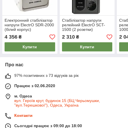
Електронний стабілізатор
Стабілізатор напруги
Стаб
напруги ElectrO SDR-2000
релейний ElectrO SCT-
реле
(білий корпус)
1500 (2 розетки)
1000
4 356
2 310
2 0
₴
₴
Купити
Купити
Про нас
97% позитивних з 73 відгуків за рік
Працює з 02.06.2020
м. Одеса
вул. Героїв крут, будинок 15 (БЦ Черьомушки,
"вул.Терешкової"), Одеса, Україна
Контакти
Сьогодні працює з 09:00 до 18:00