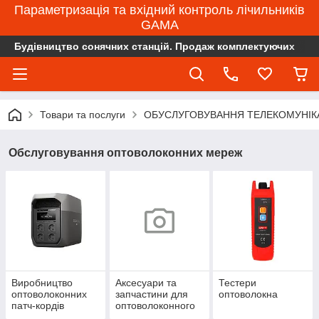
Параметризація та вхідний контроль лічильників
GAMA
Будівництво сонячних станцій. Продаж комплектуючих
Товари та послуги
ОБУСЛУГОВУВАННЯ ТЕЛЕКОМУНІК
Обслуговування оптоволоконних мереж
Виробництво
Аксесуари та
Тестери
оптоволоконних
запчастини для
оптоволокна
патч-кордів
оптоволоконного
устаткування