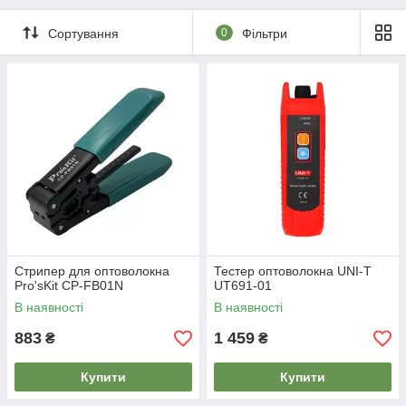
Сортування
0
Фільтри
Стрипер для оптоволокна
Тестер оптоволокна UNI-T
Pro'sKit CP-FB01N
UT691-01
В наявності
В наявності
883
1 459
₴
₴
Купити
Купити